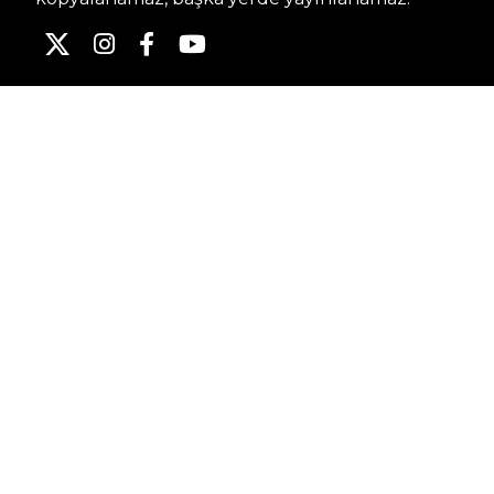
HABERLER
Dünya – Diplomasi
Kültür Sanat
Ekonomi – Emek
Bilim & Teknoloji
Spor
KVKK BILGILENDIRMESI
Kamera Aydınlatma Metni