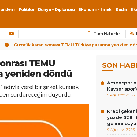
Gündem
Politika
Dünya – Diplomasi
Ekonomi – Emek
Kadın
Eko
Tüm Haberler
k
Gümrük kararı sonrası TEMU Türkiye pazarına yeniden d
sonrası TEMU
SON HAB
na yeniden döndü
Amedspor’da 
 adıyla yerel bir şirket kurarak
Kayserispor’
inden sürdüreceğini duyurdu.
9 Ağustos 2026
Kredi çekenin
yüzde 628’i 
gelirini büyü
9 Ağustos 2026