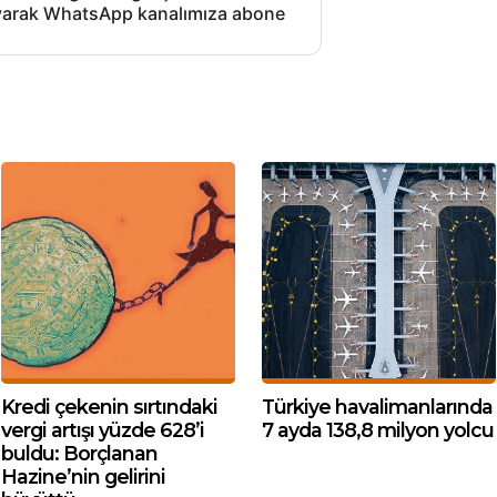
layarak WhatsApp kanalımıza abone
Kredi çekenin sırtındaki
Türkiye havalimanlarında
vergi artışı yüzde 628’i
7 ayda 138,8 milyon yolcu
buldu: Borçlanan
Hazine’nin gelirini