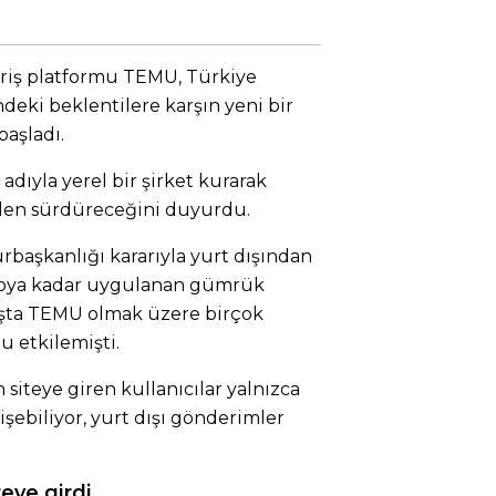
eriş platformu TEMU, Türkiye
eki beklentilere karşın yeni bir
başladı.
adıyla yerel bir şirket kurarak
inden sürdüreceğini duyurdu.
başkanlığı kararıyla yurt dışından
uroya kadar uygulanan gümrük
başta TEMU olmak üzere birçok
u etkilemişti.
siteye giren kullanıcılar yalnızca
rişebiliyor, yurt dışı gönderimler
reye girdi