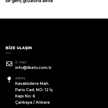
bir genç gözaltına alındı
BIZE ULAŞIN
E-mail
info@ilketv.com.tr
Adres
Kavaklıdere Mah.
Paris Cad. NO: 12 İç
Kapı No: 6
Çankaya / Ankara