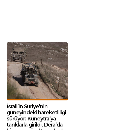
İsrail’in Suriye’nin
güneyindeki hareketliliği
sürüyor: Kuneytra’ya
tanklarla girildi, Dera’da