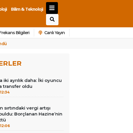
loji
Bilim & Teknoloji
Frekans Bilgileri
Canlı Yayın
öndü
ERLER
iki ayrılık daha: İki oyuncu
a transfer oldu
12:34
 sırtındaki vergi artışı
buldu: Borçlanan Hazine’nin
ttü
12:06