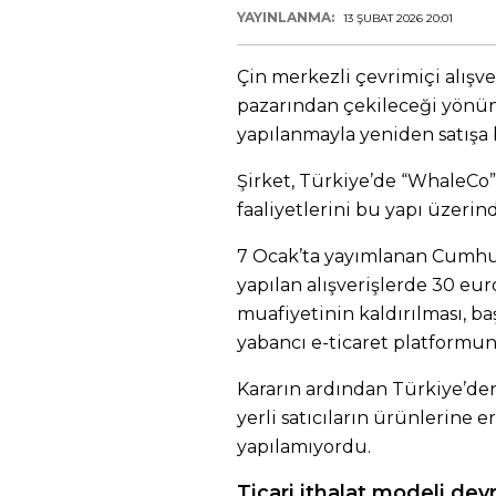
YAYINLANMA:
13 ŞUBAT 2026 20:01
Çin merkezli çevrimiçi alışv
pazarından çekileceği yönünd
yapılanmayla yeniden satışa 
Şirket, Türkiye’de “WhaleCo” 
faaliyetlerini bu yapı üzer
7 Ocak’ta yayımlanan Cumhur
yapılan alışverişlerde 30 e
muafiyetinin kaldırılması, 
yabancı e-ticaret platformun
Kararın ardından Türkiye’den 
yerli satıcıların ürünlerine e
yapılamıyordu.
Ticari ithalat modeli dev