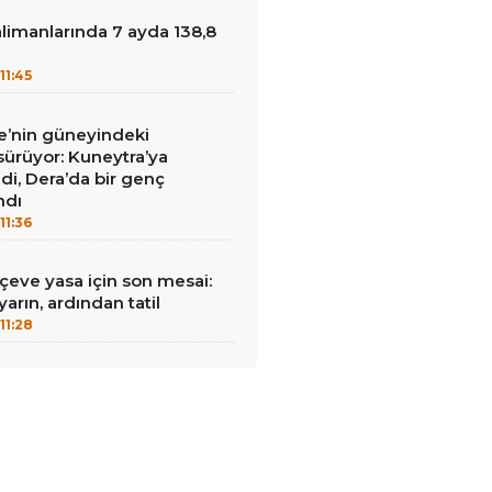
limanlarında 7 ayda 138,8
u
11:45
iye’nin güneyindeki
 sürüyor: Kuneytra’ya
ildi, Dera’da bir genç
ndı
11:36
rçeve yasa için son mesai:
arın, ardından tatil
11:28