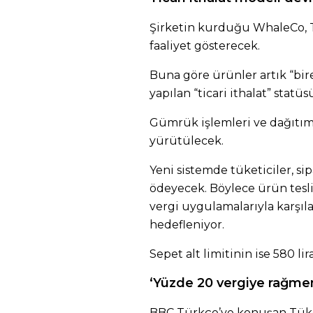
Şirketin kurduğu WhaleCo, Tü
faaliyet gösterecek.
Buna göre ürünler artık “bire
yapılan “ticari ithalat” statü
Gümrük işlemleri ve dağıtım
yürütülecek.
Yeni sistemde tüketiciler, sip
ödeyecek. Böylece ürün tesl
vergi uygulamalarıyla karşıl
hedefleniyor.
Sepet alt limitinin ise 580 lira
‘Yüzde 20 vergiye rağmen
BBC Türkçe’ye konuşan Tüket