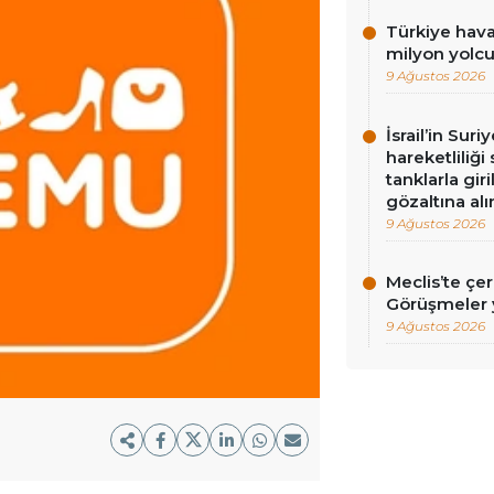
Türkiye hava
milyon yolc
9 Ağustos 2026
İsrail’in Sur
hareketliliği
tanklarla gir
gözaltına alı
9 Ağustos 2026
Meclis’te çe
Görüşmeler y
9 Ağustos 2026