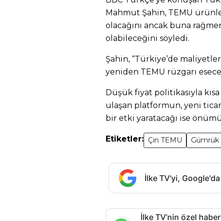
Mahmut Şahin, TEMU ürünleri
olacağını ancak buna rağmen
olabileceğini söyledi.
Şahin, “Türkiye’de maliyetle
yeniden TEMU rüzgarı esece
Düşük fiyat politikasıyla kısa
ulaşan platformun, yeni tica
bir etki yaratacağı ise önü
Etiketler:
Çin TEMU
Gümrük 
İlke TV'yi, Google'da
İlke TV’nin özel haber