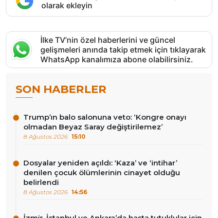
olarak ekleyin
İlke TV’nin özel haberlerini ve güncel
gelişmeleri anında takip etmek için tıklayarak
WhatsApp kanalımıza abone olabilirsiniz.
SON HABERLER
Trump’ın balo salonuna veto: ‘Kongre onayı
olmadan Beyaz Saray değiştirilemez’
8 Ağustos 2026
15:10
Dosyalar yeniden açıldı: ‘Kaza’ ve ‘intihar’
denilen çocuk ölümlerinin cinayet olduğu
belirlendi
8 Ağustos 2026
14:56
İzmir, İstanbul ve Ankara’da hasta tutuklular için