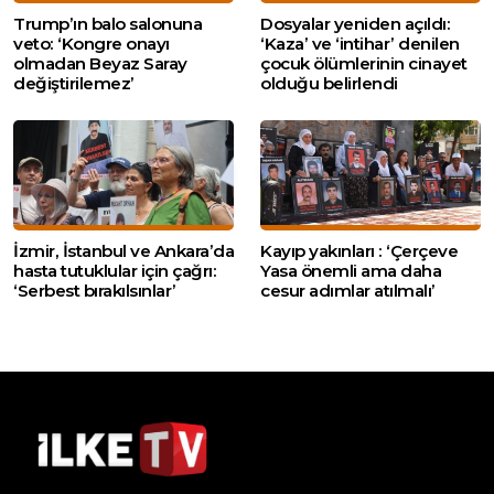
Trump’ın balo salonuna
Dosyalar yeniden açıldı:
veto: ‘Kongre onayı
‘Kaza’ ve ‘intihar’ denilen
olmadan Beyaz Saray
çocuk ölümlerinin cinayet
değiştirilemez’
olduğu belirlendi
İzmir, İstanbul ve Ankara’da
Kayıp yakınları : ‘Çerçeve
hasta tutuklular için çağrı:
Yasa önemli ama daha
‘Serbest bırakılsınlar’
cesur adımlar atılmalı’