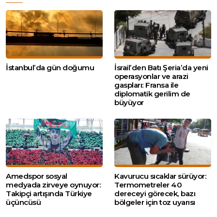
İstanbul’da gün doğumu
İsrail’den Batı Şeria’da yeni
operasyonlar ve arazi
gaspları: Fransa ile
diplomatik gerilim de
büyüyor
Amedspor sosyal
Kavurucu sıcaklar sürüyor:
medyada zirveye oynuyor:
Termometreler 40
Takipçi artışında Türkiye
dereceyi görecek, bazı
üçüncüsü
bölgeler için toz uyarısı