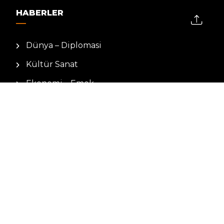
HABERLER
Dünya – Diplomasi
Kültür Sanat
Ekonomi – Emek
Bilim & Teknoloji
Spor
KVKK BILGILENDIRMESI
Kamera Aydınlatma Metni
Hizmet Şartları
Çerez Politikası