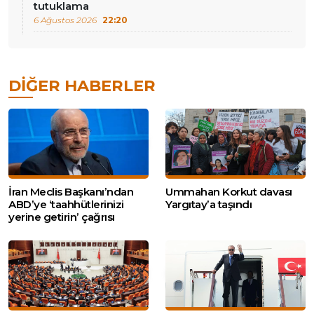
tutuklama
6 Ağustos 2026
22:20
DIĞER HABERLER
İran Meclis Başkanı’ndan
Ummahan Korkut davası
ABD’ye ‘taahhütlerinizi
Yargıtay’a taşındı
yerine getirin’ çağrısı