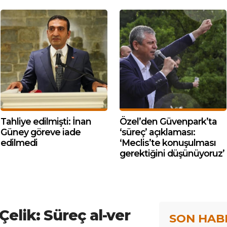
Tahliye edilmişti: İnan
Özel’den Güvenpark’ta
Güney göreve iade
‘süreç’ açıklaması:
edilmedi
‘Meclis’te konuşulması
gerektiğini düşünüyoruz’
Çelik: Süreç al-ver
SON HAB