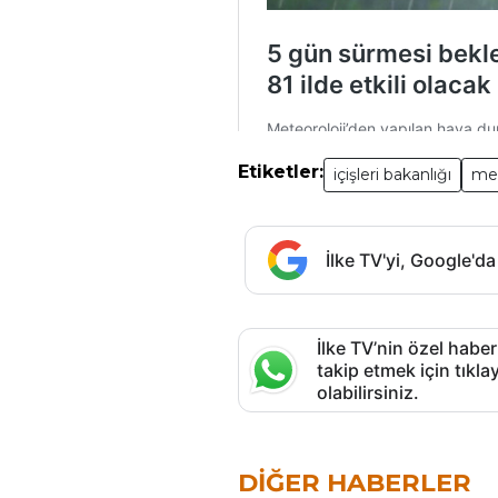
Etiketler:
içişleri bakanlığı
met
İlke TV'yi, Google'da
İlke TV’nin özel haber
takip etmek için tık
olabilirsiniz.
DIĞER HABERLER