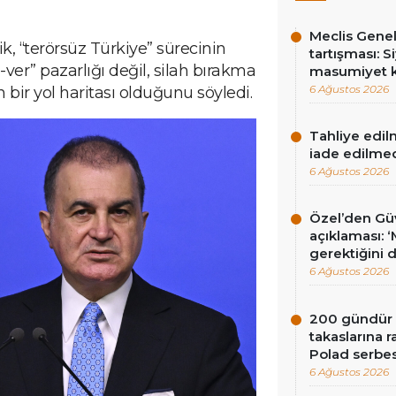
Meclis Genel
, “terörsüz Türkiye” sürecinin
tartışması: Si
ver” pazarlığı değil, silah bırakma
masumiyet k
6 Ağustos 2026
n bir yol haritası olduğunu söyledi.
Tahliye edil
iade edilme
6 Ağustos 2026
Özel’den Güv
açıklaması: 
gerektiğini 
6 Ağustos 2026
200 gündür R
takaslarına
Polad serbes
6 Ağustos 2026