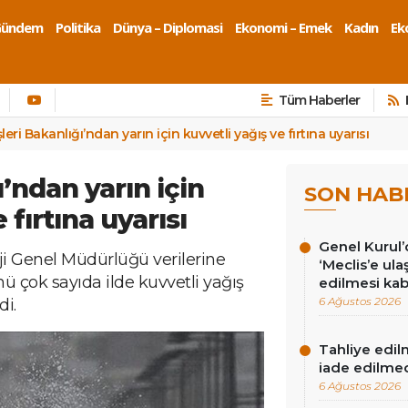
Gündem
Politika
Dünya – Diplomasi
Ekonomi – Emek
Kadın
Eko
Tüm Haberler
şleri Bakanlığı’ndan yarın için kuvvetli yağış ve fırtına uyarısı
ı’ndan yarın için
SON HAB
 fırtına uyarısı
Genel Kurul’
oji Genel Müdürlüğü verilerine
‘Meclis’e u
 çok sayıda ilde kuvvetli yağış
edilmesi kab
6 Ağustos 2026
di.
Tahliye edil
iade edilme
6 Ağustos 2026