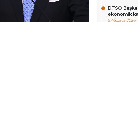
DTSO Başkan
ekonomik ka
6 Ağustos 2026
, partisinin MYK gündemine ilişkin
’daki gelişmeleri ve iç siyasete
bulundu.
 ilişkin, “İyimser denilecek bazı
anki tablo maalesef son derece kötü