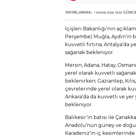
YAYINLANMA:
GÜNC
1 NISAN 2026 19:33
İçişleri Bakanlığı’nın açıklam
Perşembe) Muğla, Aydın’ın bat
kuvvetli fırtına; Antalya’da y
sağanak bekleniyor.
Mersin, Adana, Hatay, Osmani
yerel olarak kuvvetli sağana
beklenirken; Gaziantep, Kili
çevrelerinde yerel olarak ku
Ankara’da da kuvvetli ve yer
bekleniyor.
Balıkesir’in batısı ile Çanakka
Anadolu’nun güney ve doğusu
Karadeniz’in iç kesimlerinde 