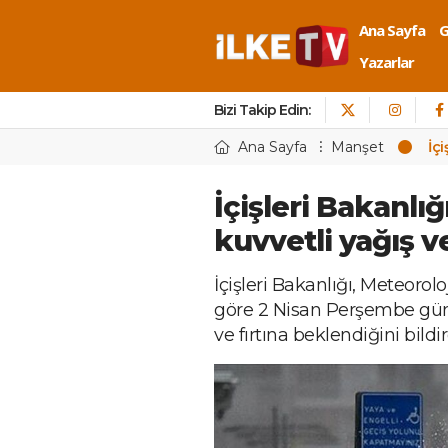
Ana Sayfa
Yazarlar
Bizi Takip Edin:
Ana Sayfa
Manşet
İçi
İçişleri Bakanlığ
kuvvetli yağış ve
İçişleri Bakanlığı, Meteorol
göre 2 Nisan Perşembe günü
ve fırtına beklendiğini bildir