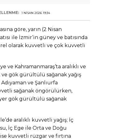
ELLENME:
1 NISAN 2026 19:34
asına göre, yarın (2 Nisan
ısı ile İzmir’in güney ve batısında
erel olarak kuvvetli ve çok kuvvetli
ye ve Kahramanmaraş’ta aralıklı ve
k ve gök gürültülü sağanak yağış
s, Adıyaman ve Şanlıurfa
vvetli sağanak öngörülürken,
 yer gök gürültülü sağanak
le’de aralıklı kuvvetli yağış; İç
, İç Ege ile Orta ve Doğu
ise kuvvetli rüzgar ve fırtına