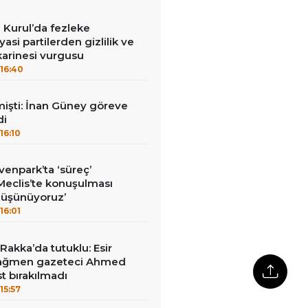
 Kurul’da fezleke
yasi partilerden gizlilik ve
arinesi vurgusu
16:40
mişti: İnan Güney göreve
di
16:10
enpark’ta ‘süreç’
‘Meclis’te konuşulması
düşünüyoruz’
16:01
akka’da tutuklu: Esir
 rağmen gazeteci Ahmed
t bırakılmadı
15:57