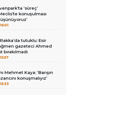
enpark’ta ‘süreç’
‘Meclis’te konuşulması
düşünüyoruz’
16:01
akka’da tutuklu: Esir
 rağmen gazeteci Ahmed
t bırakılmadı
15:57
ı Mehmet Kaya: ‘Barışın
zancını konuşmalıyız’
15:33