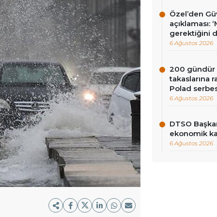
Özel’den Güv
açıklaması: 
gerektiğini 
6 Ağustos 2026
200 gündür R
takaslarına
Polad serbes
6 Ağustos 2026
DTSO Başkan
ekonomik ka
6 Ağustos 2026