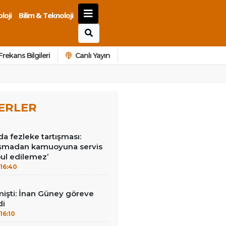
loji
Bilim & Teknoloji
Frekans Bilgileri
Canlı Yayın
ERLER
da fezleke tartışması:
laşmadan kamuoyuna servis
ul edilemez’
16:40
mişti: İnan Güney göreve
di
16:10