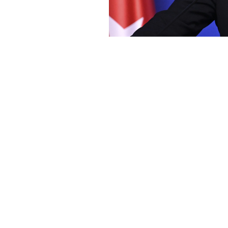
Haber Merkezi
YAYINLANMA:
1 NISAN 2026 18:57
AK Parti Sözcüsü Ömer Çelik
basın toplantısında Orta Doğu
ilişkin değerlendirmelerde 
Çelik, Orta Doğu’daki tabloya
haberler ortaya çıksa da şu 