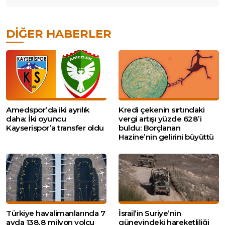
DIĞER HABERLER
Amedspor’da iki ayrılık
Kredi çekenin sırtındaki
daha: İki oyuncu
vergi artışı yüzde 628’i
Kayserispor’a transfer oldu
buldu: Borçlanan
Hazine’nin gelirini büyüttü
Türkiye havalimanlarında 7
İsrail’in Suriye’nin
ayda 138,8 milyon yolcu
güneyindeki hareketliliği