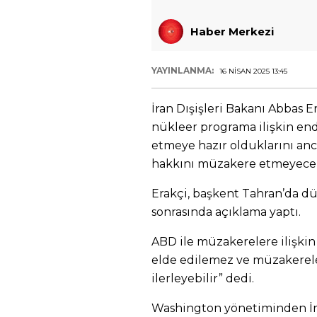
Haber Merkezi
YAYINLANMA:
16 NISAN 2025 13:45
İran Dışişleri Bakanı Abbas E
nükleer programa ilişkin end
etmeye hazır olduklarını a
hakkını müzakere etmeyecekl
Erakçi, başkent Tahran’da d
sonrasında açıklama yaptı.
ABD ile müzakerelere ilişkin 
elde edilemez ve müzakereler
ilerleyebilir” dedi.
Washington yönetiminden İra