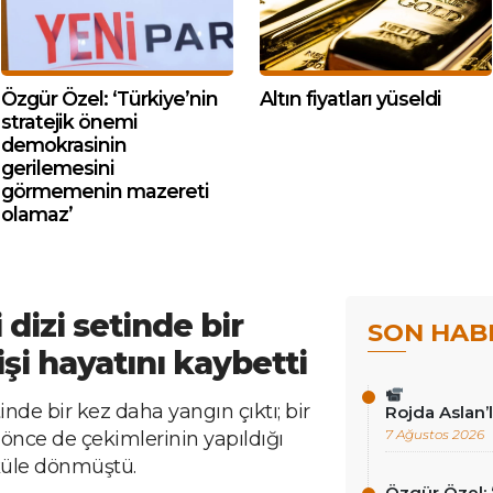
Özgür Özel: ‘Türkiye’nin
Altın fiyatları yüseldi
stratejik önemi
demokrasinin
gerilemesini
görmemenin mazereti
olamaz’
 dizi setinde bir
SON HAB
işi hayatını kaybetti
tinde bir kez daha yangın çıktı; bir
Rojda Aslan’
7 Ağustos 2026
 önce de çekimlerinin yapıldığı
küle dönmüştü.
Özgür Özel: 