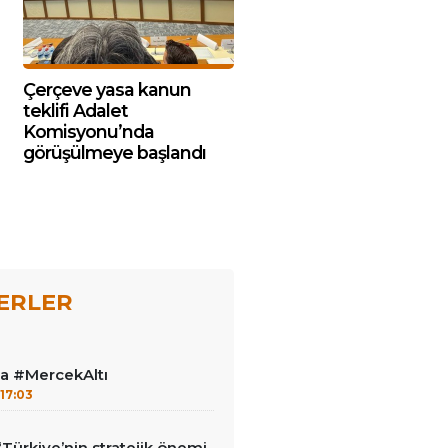
Çerçeve yasa kanun
teklifi Adalet
Komisyonu’nda
görüşülmeye başlandı
ERLER
la #MercekAltı
17:03
‘Türkiye’nin stratejik önemi