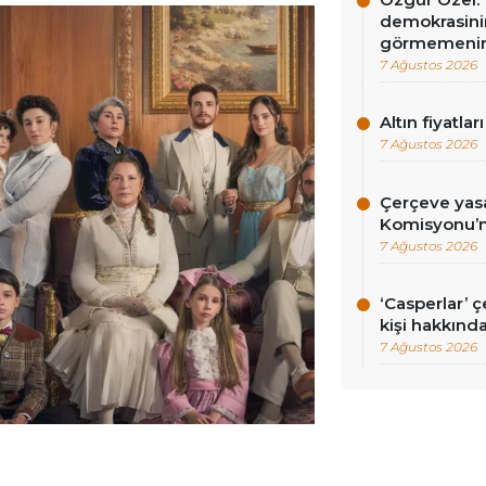
demokrasini
görmemenin
7 Ağustos 2026
Altın fiyatlar
7 Ağustos 2026
Çerçeve yasa
Komisyonu’n
7 Ağustos 2026
‘Casperlar’ 
kişi hakkınd
7 Ağustos 2026