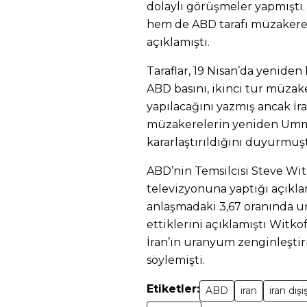
dolaylı görüşmeler yapmışt
hem de ABD tarafı müzakere
açıklamıştı.
Taraflar, 19 Nisan’da yenide
ABD basını, ikinci tur müzak
yapılacağını yazmış ancak İra
müzakerelerin yeniden Umm
kararlaştırıldığını duyurmuş
ABD’nin Temsilcisi Steve Wi
televizyonuna yaptığı açıkla
anlaşmadaki 3,67 oranında u
ettiklerini açıklamıştı Witko
İran’ın uranyum zenginleşti
söylemişti.
Etiketler:
ABD
iran
iran dışi