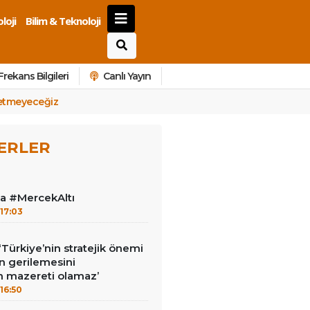
loji
Bilim & Teknoloji
Frekans Bilgileri
Canlı Yayın
 etmeyeceğiz
ERLER
la #MercekAltı
17:03
‘Türkiye’nin stratejik önemi
n gerilemesini
 mazereti olamaz’
16:50