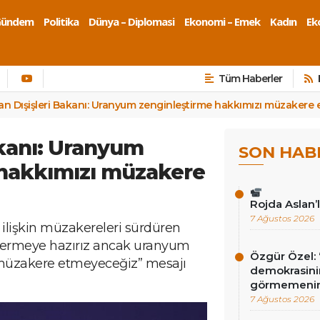
Gündem
Politika
Dünya – Diplomasi
Ekonomi – Emek
Kadın
Eko
Tüm Haberler
ran Dışişleri Bakanı: Uranyum zenginleştirme hakkımızı müzakere
akanı: Uranyum
SON HAB
 hakkımızı müzakere
Rojda Aslan’
7 Ağustos 2026
ilişkin müzakereleri sürdüren
gidermeye hazırız ancak uranyum
Özgür Özel: 
müzakere etmeyeceğiz” mesajı
demokrasini
görmemenin
7 Ağustos 2026