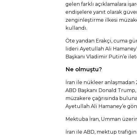
gelen farklı açıklamalara iş
endişelere yanıt olarak güve
zenginleştirme ilkesi müzake
kullandı.
Öte yandan Erakçi, cuma gün
lideri Ayetullah Ali Hamane
Başkanı Vladimir Putin’e ilet
Ne olmuştu?
İran ile nükleer anlaşmadan 2
ABD Başkanı Donald Trump, 
müzakere çağrısında bulunan
Ayetullah Ali Hamaney’e gön
Mektuba İran, Umman üzerind
İran ile ABD, mektup trafiğ