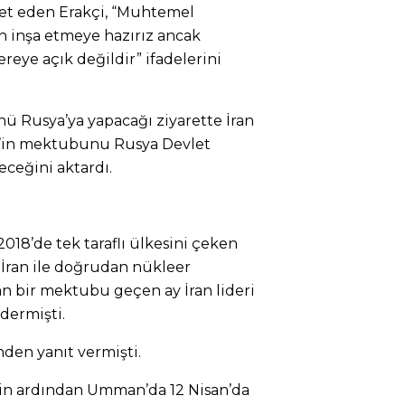
aret eden Erakçi, “Muhtemel
n inşa etmeye hazırız ancak
reye açık değildir” ifadelerini
ü Rusya’ya yapacağı ziyarette İran
y’in mektubunu Rusya Devlet
eceğini aktardı.
018’de tek taraflı ülkesini çeken
İran ile doğrudan nükleer
 bir mektubu geçen ay İran lideri
dermişti.
en yanıt vermişti.
inin ardından Umman’da 12 Nisan’da