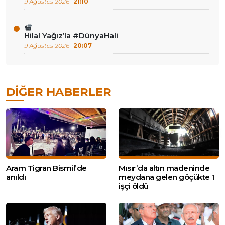
9 Ağustos 2026
21:10
Hilal Yağız’la #DünyaHali
9 Ağustos 2026
20:07
DIĞER HABERLER
Aram Tigran Bismil’de
Mısır’da altın madeninde
anıldı
meydana gelen göçükte 1
işçi öldü