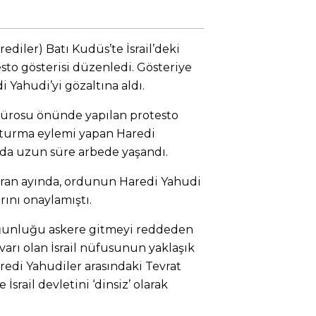
ediler) Batı Kudüs’te İsrail’deki
sto gösterisi düzenledi. Gösteriye
 Yahudi’yi gözaltına aldı.
 bürosu önünde yapılan protesto
oturma eylemi yapan Haredi
sında uzun süre arbede yaşandı.
iran ayında, ordunun Haredi Yahudi
rını onaylamıştı.
ğunluğu askere gitmeyi reddeden
varı olan İsrail nüfusunun yaklaşık
redi Yahudiler arasındaki Tevrat
 İsrail devletini ‘dinsiz’ olarak