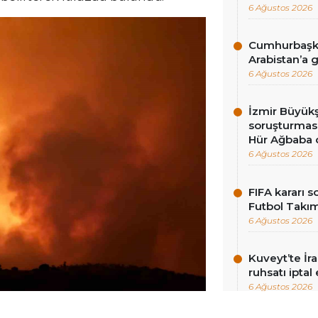
6 Ağustos 2026
Cumhurbaşka
Arabistan’a 
6 Ağustos 2026
İzmir Büyükş
soruşturması
Hür Ağbaba 
6 Ağustos 2026
FIFA kararı 
Futbol Takı
6 Ağustos 2026
Kuveyt’te İra
ruhsatı iptal 
6 Ağustos 2026