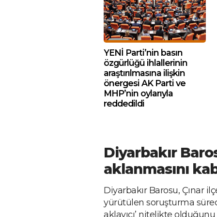
YENİ Parti’nin basın
özgürlüğü ihlallerinin
araştırılmasına ilişkin
önergesi AK Parti ve
MHP’nin oylarıyla
reddedildi
Diyarbakır Baros
aklanmasını kab
Diyarbakır Barosu, Çınar ilçe
yürütülen soruşturma sürecin
aklayıcı’ nitelikte olduğunu