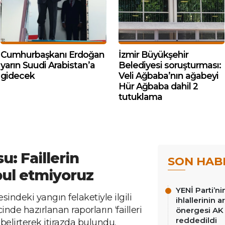
Cumhurbaşkanı Erdoğan
İzmir Büyükşehir
yarın Suudi Arabistan’a
Belediyesi soruşturması:
gidecek
Veli Ağbaba’nın ağabeyi
Hür Ağbaba dahil 2
tutuklama
u: Faillerin
SON HAB
ul etmiyoruz
YENİ Parti’n
sindeki yangın felaketiyle ilgili
ihlallerinin a
de hazırlanan raporların ‘failleri
önergesi AK 
reddedildi
 belirterek itirazda bulundu.