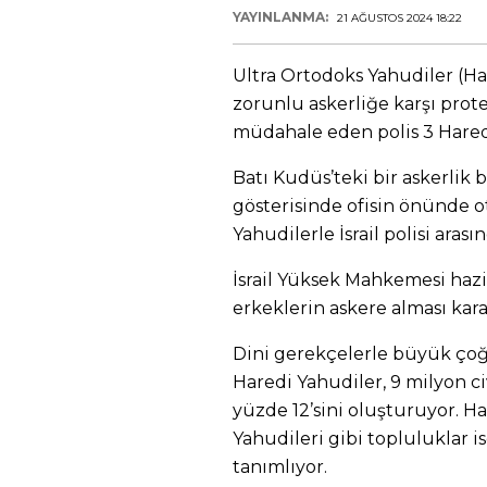
YAYINLANMA:
21 AĞUSTOS 2024 18:22
Ultra Ortodoks Yahudiler (Har
zorunlu askerliğe karşı prote
müdahale eden polis 3 Haredi
Batı Kudüs’teki bir askerlik
gösterisinde ofisin önünde 
Yahudilerle İsrail polisi ara
İsrail Yüksek Mahkemesi haz
erkeklerin askere alması kara
Dini gerekçelerle büyük ço
Haredi Yahudiler, 9 milyon ci
yüzde 12’sini oluşturuyor. Ha
Yahudileri gibi topluluklar ise
tanımlıyor.