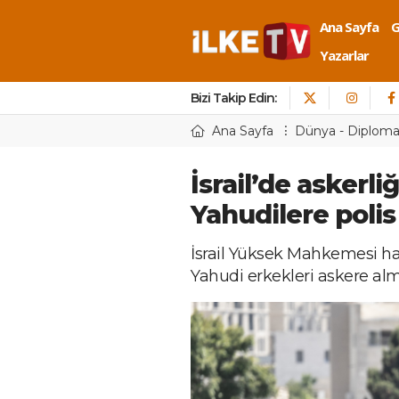
Ana Sayfa
Yazarlar
Bizi Takip Edin:
Ana Sayfa
Dünya - Diploma
İsrail’de askerl
Yahudilere poli
İsrail Yüksek Mahkemesi ha
Yahudi erkekleri askere alm