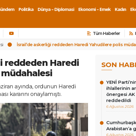
Gündem
Politika
Dünya – Diplomasi
Ekonomi – Emek
Kadın
Eko
Tüm Haberler
si
İsrail’de askerliği reddeden Haredi Yahudilere polis müda
iği reddeden Haredi
SON HAB
s müdahalesi
YENİ Parti’n
ziran ayında, ordunun Haredi
ihlallerinin a
ası kararını onaylamıştı.
önergesi AK 
reddedildi
6 Ağustos 2026
Cumhurbaşka
Arabistan’a 
6 Ağustos 2026