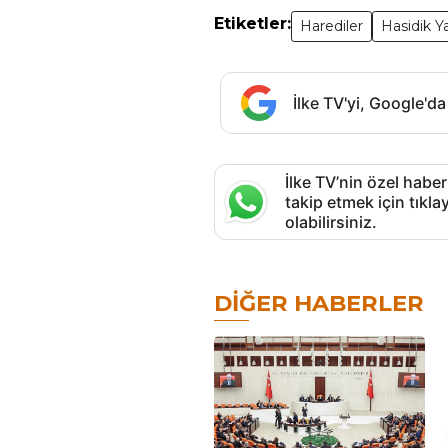
Etiketler:
Harediler
Hasidik Y
İlke TV'yi, Google'da
İlke TV’nin özel haber
takip etmek için tık
olabilirsiniz.
DIĞER HABERLER