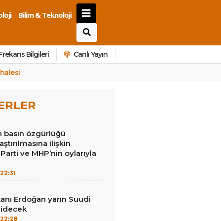
loji
Bilim & Teknoloji
Frekans Bilgileri
Canlı Yayın
halesi
ERLER
in basın özgürlüğü
raştırılmasına ilişkin
Parti ve MHP’nin oylarıyla
22:31
nı Erdoğan yarın Suudi
gidecek
22:28