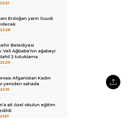
22:31
nı Erdoğan yarın Suudi
gidecek
22:28
ehir Belediyesi
: Veli Ağbaba’nın ağabeyi
dahil 2 tutuklama
22:20
sonrası Afganistan Kadın
mı yeniden sahada
22:10
n’a ait özel okulun eğitim
edildi
21:57