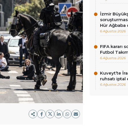
İzmir Büyükş
soruşturması
Hür Ağbaba 
6 Ağustos 2026
FIFA kararı 
Futbol Takı
6 Ağustos 2026
Kuveyt’te İra
ruhsatı iptal 
6 Ağustos 2026