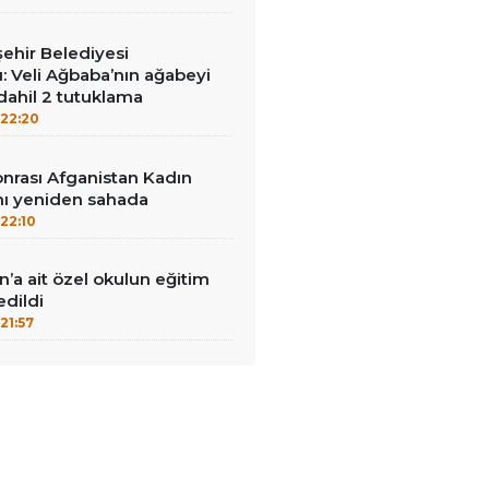
ehir Belediyesi
: Veli Ağbaba’nın ağabeyi
dahil 2 tutuklama
22:20
sonrası Afganistan Kadın
mı yeniden sahada
22:10
n’a ait özel okulun eğitim
edildi
21:57