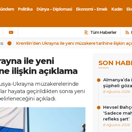
Gündem
Politika
Dünya – Diplomasi
Ekonomi – Emek
Kadın
Eko
Tüm Haberler
si
Kremlin’den Ukrayna ile yeni müzakere tarihine ilişkin a
ayna ile yeni
SON HAB
e ilişkin açıklama
Almanya’da i
Rusya-Ukrayna müzakerelerinde
şüpheli göza
lar hayata geçirildikten sonra yeni
8 Ağustos 2026
elirleneceğini açıkladı.
Hevsel Bahçe
‘Sadece ma
refleks şart’
8 Ağustos 2026