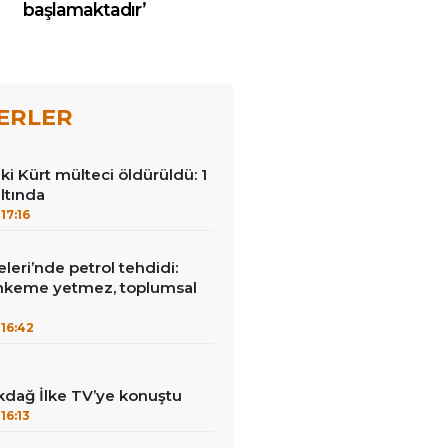
başlamaktadır’
ERLER
ki Kürt mülteci öldürüldü: 1
ltında
17:16
leri’nde petrol tehdidi:
hkeme yetmez, toplumsal
16:42
kdağ İlke TV’ye konuştu
16:13