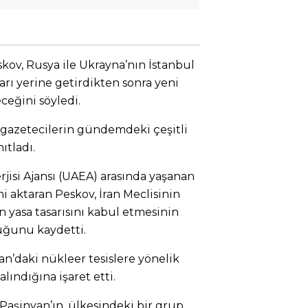
ov, Rusya ile Ukrayna’nın İstanbul
rı yerine getirdikten sonra yeni
ceğini söyledi.
 gazetecilerin gündemdeki çeşitli
ıtladı.
erjisi Ajansı (UAEA) arasında yaşanan
i aktaran Peskov, İran Meclisinin
an yasa tasarısını kabul etmesinin
duğunu kaydetti.
an’daki nükleer tesislere yönelik
alındığına işaret etti.
aşinyan’ın, ülkesindeki bir grup