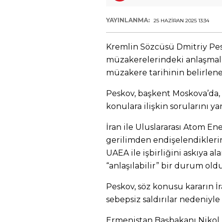
YAYINLANMA:
25 HAZIRAN 2025 13:34
Kremlin Sözcüsü Dmitriy Pesk
müzakerelerindeki anlaşmala
müzakere tarihinin belirlene
Peskov, başkent Moskova’da,
konulara ilişkin sorularını yan
İran ile Uluslararası Atom En
gerilimden endişelendiklerin
UAEA ile işbirliğini askıya al
“anlaşılabilir” bir durum ol
Peskov, söz konusu kararın İr
sebepsiz saldırılar nedeniyle 
Ermenistan Başbakanı Nikol P