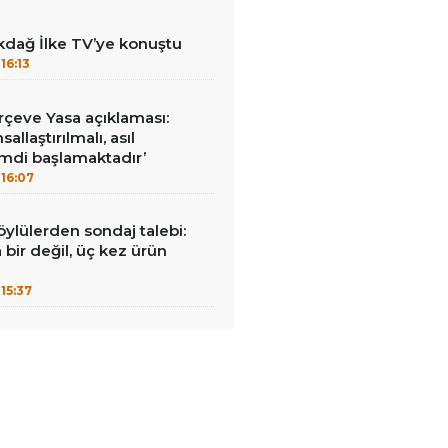
kdağ İlke TV’ye konuştu
16:13
çeve Yasa açıklaması:
allaştırılmalı, asıl
mdi başlamaktadır’
16:07
öylülerden sondaj talebi:
a bir değil, üç kez ürün
15:37