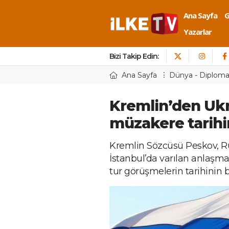
Ana Sayfa
Yazarlar
Bizi Takip Edin:
Ana Sayfa
Dünya - Diploma
Kremlin’den Ukr
müzakere tarihin
Kremlin Sözcüsü Peskov, 
İstanbul’da varılan anlaşma
tur görüşmelerin tarihinin b