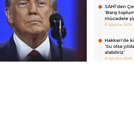
SAHİ’den Çer
‘Barış toplums
mücadele şi
8 Ağustos 2026
Hakkari’de k
‘Su olsa yıld
alabiliriz’
8 Ağustos 2026