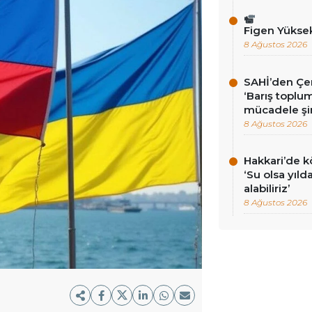
Figen Yükse
8 Ağustos 2026
SAHİ’den Çer
‘Barış toplums
mücadele şi
8 Ağustos 2026
Hakkari’de k
‘Su olsa yıld
alabiliriz’
8 Ağustos 2026