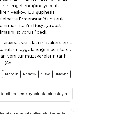
nının engellendiğine yönelik
iren Peskov, “Bu, şüphesiz
ve elbette Ermenistan’da hukuk,
e Ermenistan’ın Rusya’ya dost
lmasını istiyoruz.” dedi.
e Ukrayna arasındaki müzakerelerde
konuların uygulandığını belirterek
dan, yeni tur müzakerelerin tarihi
ı. (AA)
i
kremlin
Peskov
rusya
ukrayna
 tercih edilen kaynak olarak ekleyin
lerini ve güncel gelişmeleri anında