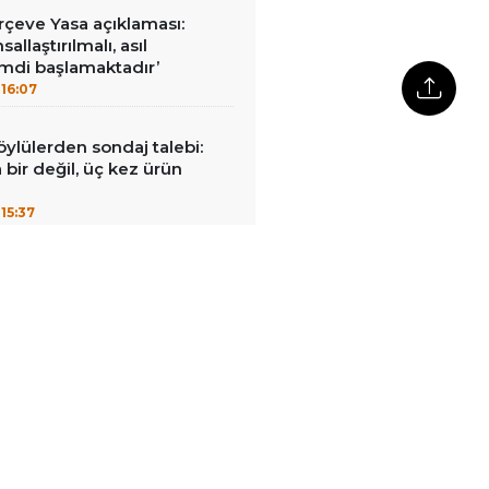
çeve Yasa açıklaması:
allaştırılmalı, asıl
mdi başlamaktadır’
16:07
öylülerden sondaj talebi:
a bir değil, üç kez ürün
15:37