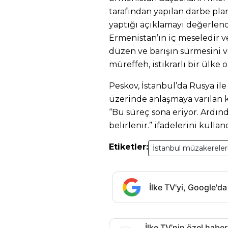
tarafından yapılan darbe pla
yaptığı açıklamayı değerlend
Ermenistan’ın iç meseledir 
düzen ve barışın sürmesini v
müreffeh, istikrarlı bir ülke o
Peskov, İstanbul’da Rusya il
üzerinde anlaşmaya varılan 
“Bu süreç sona eriyor. Ardın
belirlenir.” ifadelerini kulland
Etiketler:
İstanbul müzakereler
İlke TV'yi, Google'da
İlke TV’nin özel haber