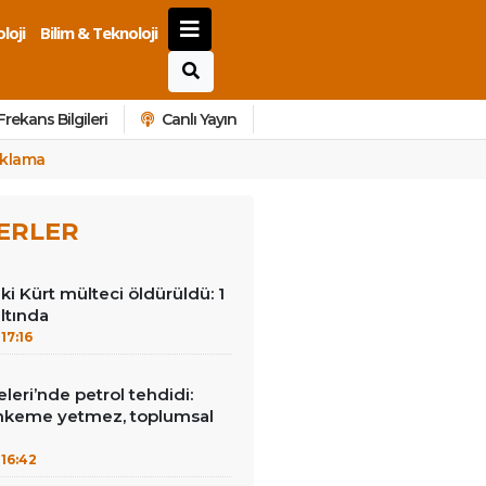
loji
Bilim & Teknoloji
Frekans Bilgileri
Canlı Yayın
çıklama
ERLER
ki Kürt mülteci öldürüldü: 1
ltında
17:16
leri’nde petrol tehdidi:
hkeme yetmez, toplumsal
16:42