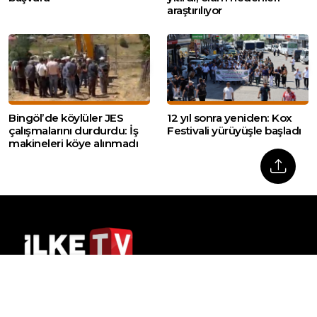
araştırılıyor
Bingöl’de köylüler JES
12 yıl sonra yeniden: Kox
çalışmalarını durdurdu: İş
Festivali yürüyüşle başladı
makineleri köye alınmadı
Web sitemizde yer alan haber içerikleri izin
alınmadan, kaynak gösterilerek dahi iktibas