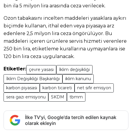
bin ila 5 milyon lira arasında ceza verilecek.
Ozon tabakasını incelten maddeleri yasaklara aykırı
biçimde kullanan, ithal eden veya piyasaya arz
edenlere 2,5 milyon lira ceza öngörülüyor. Bu
maddeleri içeren ürünlere servis hizmeti verenlere
250 bin lira, etiketleme kurallarına uymayanlara ise
120 bin lira ceza uygulanacak.
Etiketler:
çevre yasası
İklim değişikliği
İklim Değişikliği Başkanlığı
iklim kanunu
karbon piyasası
karbon ticareti
net sıfır emisyon
sera gazı emisyonu
SKDM
tbmm
İlke TV'yi, Google'da tercih edilen kaynak
olarak ekleyin