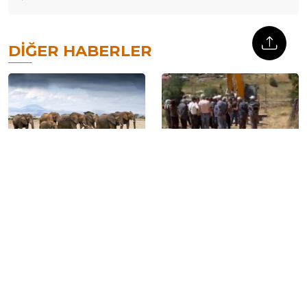
DIĞER HABERLER
Kenya’da fil ölümleri
Bingöl’de köylüler JES
artıyor: 16 fil yaşamını
çalışmalarını durdurdu: İş
yitirdi, ölüm nedenleri
makineleri köye alınmadı
araştırılıyor
12 yıl sonra yeniden: Kox
Adalet Bakanı Akın Gürlek: