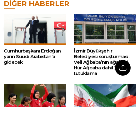
DIĞER HABERLER
Cumhurbaşkanı Erdoğan
İzmir Büyükşehir
yarın Suudi Arabistan’a
Belediyesi soruşturması:
gidecek
Veli Ağbaba’nın ağabeyi
Hür Ağbaba dahil 2
tutuklama
FIFA kararı sonrası
Kuveyt’te İran’a ait özel
Afganistan Kadın Futbol
okulun eğitim ruhsatı iptal
Takımı yeniden sahada
edildi