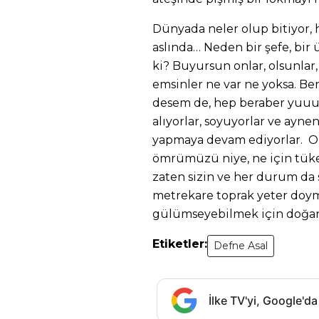
Dünyada neler olup bitiyor
aslında… Neden bir şefe, bir ü
ki? Buyursun onlar, olsunlar, 
emsinler ne var ne yoksa. Be
desem de, hep beraber yuuu
alıyorlar, soyuyorlar ve ayn
yapmaya devam ediyorlar. O 
ömrümüzü niye, ne için tüke
zaten sizin ve her durum da s
metrekare toprak yeter doym
gülümseyebilmek için doğa
Etiketler:
Defne Asal
İlke TV'yi, Google'da