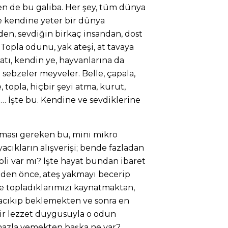
en de bu galiba. Her şey, tüm dünya
e kendine yeter bir dünya
en, sevdiğin birkaç insandan, dost
Topla odunu, yak ateşi, at tavaya
tı, kendin ye, hayvanlarına da
sebzeler meyveler. Belle, çapala,
e, topla, hiçbir şeyi atma, kurut,
… İşte bu. Kendine ve sevdiklerine
lması gereken bu, mini mikro
acıkların alışverişi; bende fazladan
koli var mı? İşte hayat bundan ibaret
eden önce, ateş yakmayı becerip
 topladıklarımızı kaynatmaktan,
 acıkıp beklemekten ve sonra en
ir lezzet duygusuyla o odun
 hazla yemekten başka ne var?