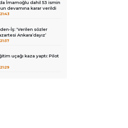
da İmamoğlu dahil 53 ismin
un devamına karar verildi
21:43
en-İş: ‘Verilen sözler
azartesi Ankara’dayız’
21:37
itim uçağı kaza yaptı: Pilot
21:29