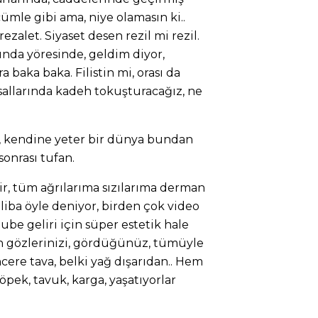
ümle gibi ama, niye olamasın ki..
zalet. Siyaset desen rezil mi rezil.
nda yöresinde, geldim diyor,
a baka baka. Filistin mi, orası da
llarında kadeh tokuşturacağız, ne
y, kendine yeter bir dünya bundan
onrası tufan.
ir, tüm ağrılarıma sızılarıma derman
galiba öyle deniyor, birden çok video
tube geliri için süper estetik hale
ın gözlerinizi, gördüğünüz, tümüyle
cere tava, belki yağ dışarıdan.. Hem
öpek, tavuk, karga, yaşatıyorlar