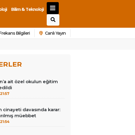
loji
Bilim & Teknoloji
Frekans Bilgileri
Canlı Yayın
ERLER
n’a ait özel okulun eğitim
edildi
21:57
 cinayeti davasında karar:
ştırılmış müebbet
21:54