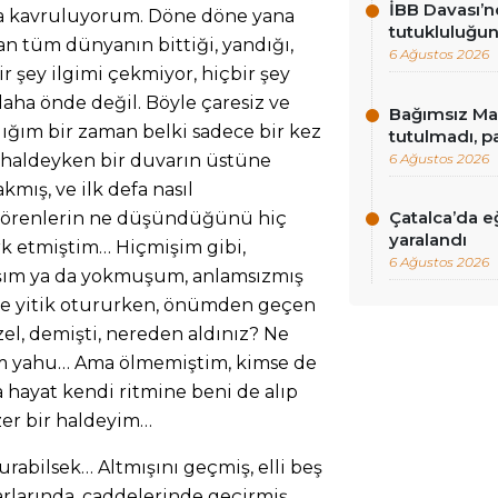
İBB Davası’n
a kavruluyorum. Döne döne yana
tutukluluğun
n tüm dünyanın bittiği, yandığı,
6 Ağustos 2026
 şey ilgimi çekmiyor, hiçbir şey
aha önde değil. Böyle çaresiz ve
Bağımsız Mad
dığım bir zaman belki sadece bir kez
tutulmadı, p
6 Ağustos 2026
 haldeyken bir duvarın üstüne
mış, ve ilk defa nasıl
Çatalca’da eğ
örenlerin ne düşündüğünü hiç
yaralandı
k etmiştim… Hiçmişim gibi,
6 Ağustos 2026
şım ya da yokmuşum, anlamsızmış
ce yitik otururken, önümden geçen
zel, demişti, nereden aldınız? Ne
m yahu… Ama ölmemiştim, kimse de
 hayat kendi ritmine beni de alıp
er bir haldeyim…
rabilsek… Altmışını geçmiş, elli beş
varlarında, caddelerinde geçirmiş