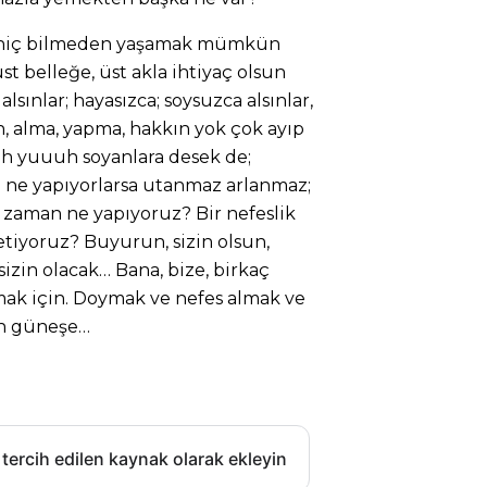
, hiç bilmeden yaşamak mümkün
st belleğe, üst akla ihtiyaç olsun
alsınlar; hayasızca; soysuzca alsınlar,
n, alma, yapma, hakkın yok çok ayıp
h yuuuh soyanlara desek de;
en ne yapıyorlarsa utanmaz arlanmaz;
zaman ne yapıyoruz? Bir nefeslik
tiyoruz? Buyurun, sizin olsun,
izin olacak… Bana, bize, birkaç
ak için. Doymak ve nefes almak ve
n güneşe…
 tercih edilen kaynak olarak ekleyin