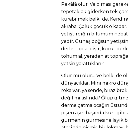
Pekâlâ olur. Ve olması gerek
tepetaklak giderken tek çar
kurabilmek belki de. Kendind
akraba. Çoluk çocuk o kadar. 
yetiştirdiğin bilumum nebata
yedir. Güneş doğsun yetişsin 
derle, topla, pişir, kurut derl
tohum al, yeniden at toprağa
yetsin yarattıkların.
Olur mu olur… Ve belki de o
dünyacıklar. Mini mikro düny
roka var, ya sende, biraz bro
değil mi aslında? Ölüp gitm
derme çatma ocağın üstünde
pişen aşın başında kurt gibi
gurmenin gurmesine layık b
ateşinde pişmiş bir lokmayı