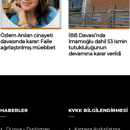
Özlem Arslan cinayeti
İBB Davası’nda
davasında karar: Faile
İmamoğlu dahil 53 ismin
ağırlaştırılmış müebbet
tutukluluğunun
devamına karar verildi
HABERLER
KVKK BILGILENDIRMESI
Dünya – Diplomasi
Kamera Aydınlatma