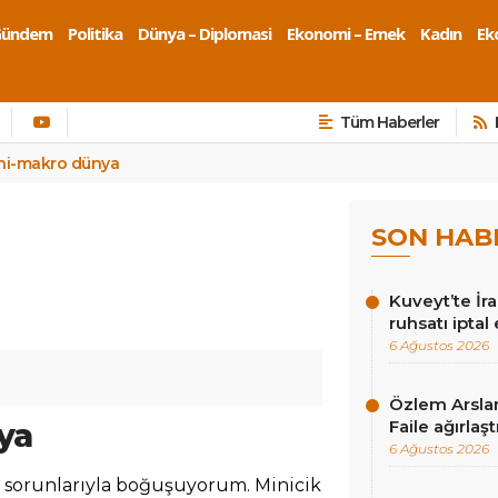
Gündem
Politika
Dünya – Diplomasi
Ekonomi – Emek
Kadın
Eko
Tüm Haberler
ni-makro dünya
SON HAB
Kuveyt’te İra
ruhsatı iptal 
6 Ağustos 2026
Özlem Arslan
ya
Faile ağırla
6 Ağustos 2026
k sorunlarıyla boğuşuyorum. Minicik