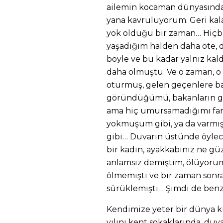
ailemin kocaman dünyasınd
yana kavruluyorum. Geri kala
yok olduğu bir zaman… Hiçbir
yaşadığım halden daha öte, d
böyle ve bu kadar yalnız kal
daha olmuştu. Ve o zaman, o
oturmuş, gelen geçenlere bak
göründüğümü, bakanların g
ama hiç umursamadığımı far
yokmuşum gibi, ya da varmı
gibi… Duvarın üstünde öyle
bir kadın, ayakkabınız ne gü
anlamsız demiştim, ölüyoru
ölmemişti ve bir zaman sonra
sürüklemişti… Şimdi de benz
Kendimize yeter bir dünya ku
yılını kent sokaklarında, du