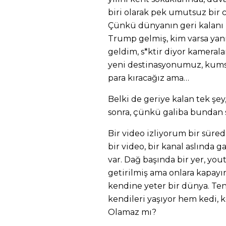
biri olarak pek umutsuz bir c
Çünkü dünyanın geri kalanı re
Trump gelmiş, kim varsa yanı
geldim, s*ktir diyor kameralar
yeni destinasyonumuz, kumsa
para kıracağız ama…
Belki de geriye kalan tek şe
sonra, çünkü galiba bundan s
Bir video izliyorum bir süred
bir video, bir kanal aslında 
var. Dağ başında bir yer, you
getirilmiş ama onlara kapay
kendine yeter bir dünya. Ten
kendileri yaşıyor hem kedi, k
Olamaz mı?