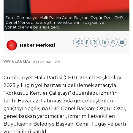
Foto:
Cumhuriyet Halk Partisi Genel Başkanı Özgür Özel, CHP
Genel Merkezi’nde, eğitim sendikalarının başkan ve
yöneticileriyle bir araya geldi.
Haber Merkezi
YAYINLANMA:
12 OCAK 2025 14:03
Cumhuriyet Halk Partisi (CHP) İzmir İl Başkanlığı,
2025 yılı için yol haritasını belirlemek amacıyla
“Korkusuz Kentler Çalıştayı” düzenledi. İzmir’in
tarihi Havagazı Fabrikası’nda gerçekleştirilen
çalıştayın açılışına CHP Genel Başkanı Özgür Özel,
genel başkan yardımcıları, İzmir milletvekilleri,
Büyükşehir Belediye Başkanı Cemil Tugay ve parti
yöneticileri katıldı.