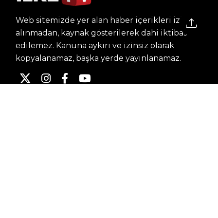
Web sitemizde yer alan haber içerikleri izin
alınmadan, kaynak gösterilerek dahi iktibas
edilemez. Kanuna aykırı ve izinsiz olarak
kopyalanamaz, başka yerde yayınlanamaz.
HABERLER
Dünya – Diplomasi
Kültür Sanat
Ekonomi – Emek
Bilim & Teknoloji
Spor