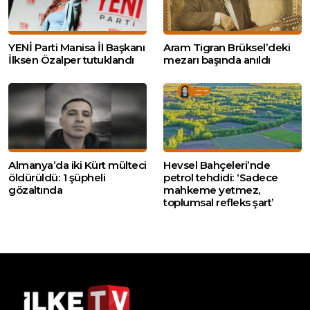
YENİ Parti Manisa İl Başkanı
Aram Tigran Brüksel’deki
İlksen Özalper tutuklandı
mezarı başında anıldı
Almanya’da iki Kürt mülteci
Hevsel Bahçeleri’nde
öldürüldü: 1 şüpheli
petrol tehdidi: ‘Sadece
gözaltında
mahkeme yetmez,
toplumsal refleks şart’