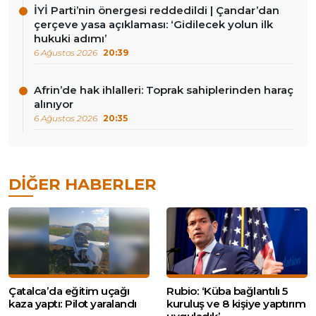
İYİ Parti’nin önergesi reddedildi | Çandar’dan
çerçeve yasa açıklaması: ‘Gidilecek yolun ilk
hukuki adımı’
6 Ağustos 2026
20:39
Afrin’de hak ihlalleri: Toprak sahiplerinden haraç
alınıyor
6 Ağustos 2026
20:35
DIĞER HABERLER
Çatalca’da eğitim uçağı
Rubio: ‘Küba bağlantılı 5
kaza yaptı: Pilot yaralandı
kuruluş ve 8 kişiye yaptırım