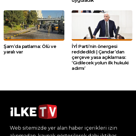
uyguladık’
Şam’da patlama: Ölü ve
İYİ Parti’nin önergesi
yaralı var
reddedildi | Çandar’dan
çerçeve yasa açıklaması:
‘Gidilecek yolun ilk hukuki
adımı’
Web sitemizde yer alan haber içerikleri izin
alınmadan, kaynak gösterilerek dahi iktibas