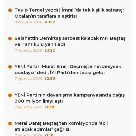
Tayip Temel yazdı | İmralı’da tek kişilik satranç:
Öcalan’ın taraflara eleştirisi
8 Ağustos 2026
00:12
Selahattin Demirtaş serbest kalacak mı? Beştaş
ve Tanrıkulu yanıtladı
7 Ağustos 2026
23:22
YENİ Parti’li Murat Emir ‘Geçmişte nerdesysek
oradayız’ dedi, İYİ Parti’den tepki geldi
7 Ağustos 2026
22:30
YENİ Parti’nin dayanışma kampanyasında bağış
300 milyon lirayı aştı
7 Ağustos 2026
21:38
Meral Danış Beştaş’tan komisyonda ‘acil
atılacak adımlar’ çağrısı
7 Ağustos 2026
21:10