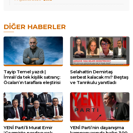
DIĞER HABERLER
Tayip Temel yazdı |
Selahattin Demirtaş
İmralı’da tek kişilik satranç:
serbest kalacak mı? Beştaş
Öcalan’ın taraflara eleştirisi
ve Tanrıkulu yanıtladı
YENİ Parti’li Murat Emir
YENİ Parti’nin dayanışma
‘Geçmişte nerdesysek
kampanyasında bağış 300