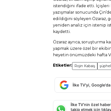
istendiğini ifade etti. İçişler
yazışmalar sonucunda Çin’den
edildiğini söyleyen Özaraz, 
yeniden analiz için istenip i
kaydetti.
Özaraz ayrıca, soruşturma ka
yapmak üzere özel bir ekibin 
heyetin önümüzdeki hafta Va
Etiketler:
Rojin Kabaiş
şüphel
İlke TV'yi, Google'da
İlke TV’nin özel haber
takip etmek için tık