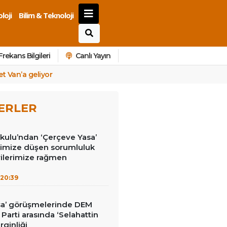
loji
Bilim & Teknoloji
Frekans Bilgileri
Canlı Yayın
t Van’a geliyor
ERLER
kulu’ndan ‘Çerçeve Yasa’
erimize düşen sorumluluk
rilerimize rağmen
20:39
sa’ görüşmelerinde DEM
İ Parti arasında ‘Selahattin
rginliği