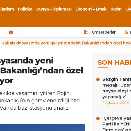
Gündem
Politika
Dünya – Diplomasi
Ekonomi – Emek
Kadın
Eko
Tüm Haberler
n Kabaiş dosyasında yeni gelişme: Adalet Bakanlığı’ndan özel heye
syasında yeni
SON HAB
 Bakanlığı’ndan özel
iyor
Sezgin Tanrı
mesajı: ‘Üz
neyse eleşti
şekilde yaşamını yitiren Rojin
yapacağız’
kanlığı’nın görevlendirdiği özel
7 Ağustos 2026
an’da baz istasyonu analizi
‘Çerçeve ya
Parti ile YEN
Demirtaş’ ge