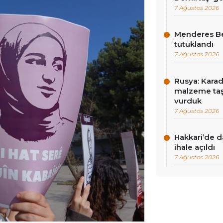
7 Ağustos 2026
Menderes Be
tutuklandı
7 Ağustos 2026
Rusya: Karad
malzeme taş
vurduk
7 Ağustos 2026
Hakkari’de d
ihale açıldı
7 Ağustos 2026