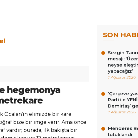
SON HAB
el
Sezgin Tanrı
mesajı: ‘Üz
neyse eleşti
yapacağız’
7 Ağustos 2026
ve hegemonya
‘Çerçeve ya
metrekare
Parti ile YEN
Demirtaş’ ge
7 Ağustos 2026
k Öcalan’ın elimizde bir kare
toğraf bize bir imge verir. Ama önce
Menderes Be
f vardır; burada, ilk bakışta bir
tutuklandı