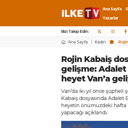
Ana Sayfa
Yazarlar
Bizi Takip Edin:
Ana Sayfa
Kadın
Roji
Rojin Kabaiş do
gelişme: Adalet
heyet Van’a gel
Van’da iki yıl önce şüpheli 
Kabaiş dosyasında Adalet Ba
heyetin önümüzdeki hafta V
yapacağı açıklandı.