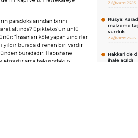
, demir kapı ve 12 metrekareye
7 Ağustos 2026
Rusya: Karad
in paradokslarından birini
malzeme taş
saret altında? Epiktetos’un ünlü
vurduk
ür: “İnsanları köle yapan zincirler
7 Ağustos 2026
di yıldır burada direnen biri vardır
yüzünden buradadır: Hapishane
Hakkari’de d
ihale açıldı
k etmiştir ama bakışındaki o
7 Ağustos 2026
rite, Stoacıların “iç kale” dediği
 şudur: Bugün, bu yüzyılda, kaç
Kaç kişi gündelik konforundan,
calıklardan, maddi güvenceleri
calan’ı eleştiren kimseler,
işkileri çıkarılsa geride ne
güvenlik, muhalifleri için ideolojik