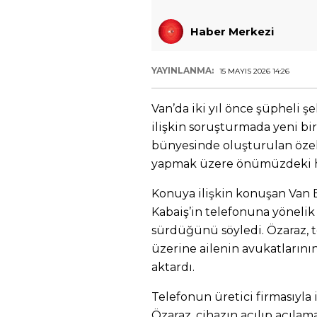
Haber Merkezi
YAYINLANMA:
15 MAYIS 2026 14:26
Van’da iki yıl önce şüpheli ş
ilişkin soruşturmada yeni bi
bünyesinde oluşturulan özel 
yapmak üzere önümüzdeki haf
Konuya ilişkin konuşan Van 
Kabaiş’in telefonuna yönelik
sürdüğünü söyledi. Özaraz, 
üzerine ailenin avukatların
aktardı.
Telefonun üretici firmasıyla 
Özaraz, cihazın açılıp açılam