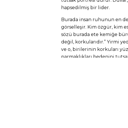
tutsak portresi durur: Duvar
hapsedilmiş bir lider.
Burada insan ruhunun en der
görselleşir. Kim özgür, kim e
sözü burada ete kemiğe bürün
değil, korkularıdır.” Yirmi ye
ve o, birilerinin korkuları 
parmaklıkları bedenini tutsa
sarsılmaz sükûnet ve bilge oto
şeyin ta kendisidir. Soru da
kişinin bir iç kalesi vardır. 
sistemin sunduğu küçük ayrı
için bu kaleyi vermemiştir. Ö
hayatlarından bu bağımlılık il
kalacaktır?
Öcalan karşıtlığı devlet için 