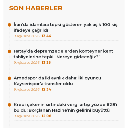
SON HABERLER
İran’da idamlara tepki gösteren yaklaşık 100 kişi
ifadeye çağrıldı
9 Ağustos 2026
13:44
Hatay’da depremzedelerden konteyner kent
tahliyelerine tepki: ‘Nereye gideceğiz?’
9 Ağustos 2026
13:35
Amedspor’da iki ayrılık daha: İki oyuncu
Kayserispor’a transfer oldu
9 Ağustos 2026
12:34
Kredi çekenin sırtındaki vergi artışı yüzde 628’i
buldu: Borçlanan Hazine’nin gelirini büyüttü
9 Ağustos 2026
12:06