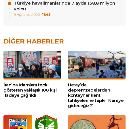
Türkiye havalimanlarında 7 ayda 138,8 milyon
yolcu
9 Ağustos 2026
11:45
DIĞER HABERLER
İran’da idamlara tepki
Hatay’da
gösteren yaklaşık 100 kişi
depremzedelerden
ifadeye çağrıldı
konteyner kent
tahliyelerine tepki: ‘Nereye
gideceğiz?’