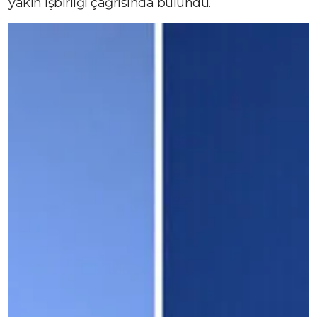
yakın işbirliği çağrısında bulundu.