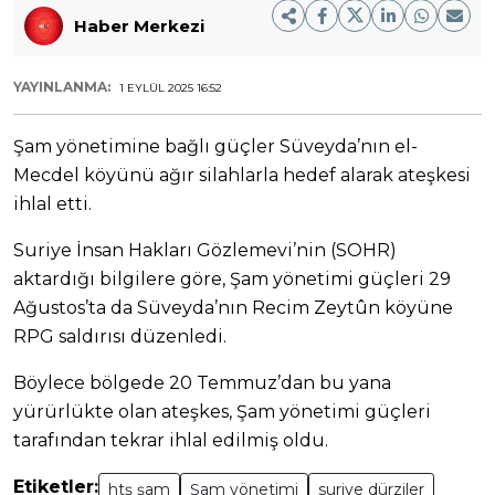
Haber Merkezi
YAYINLANMA:
1 EYLÜL 2025 16:52
Şam yönetimine bağlı güçler Süveyda’nın el-
Mecdel köyünü ağır silahlarla hedef alarak ateşkesi
ihlal etti.
Suriye İnsan Hakları Gözlemevi’nin (SOHR)
aktardığı bilgilere göre, Şam yönetimi güçleri 29
Ağustos’ta da Süveyda’nın Recim Zeytûn köyüne
RPG saldırısı düzenledi.
Böylece bölgede 20 Temmuz’dan bu yana
yürürlükte olan ateşkes, Şam yönetimi güçleri
tarafından tekrar ihlal edilmiş oldu.
Etiketler:
htş şam
Şam yönetimi
suriye dürziler