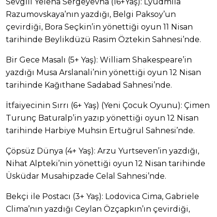
Sevgili Yelena Sergeyevna (16+Yaş): Lyudmila
Razumovskaya’nın yazdığı, Belgi Paksoy’un
çevirdiği, Bora Seçkin’in yönettiği oyun 11 Nisan
tarihinde Beylikdüzü Rasim Öztekin Sahnesi’nde.
Bir Gece Masalı (5+ Yaş): William Shakespeare’in
yazdığı Musa Arslanali’nin yönettiği oyun 12 Nisan
tarihinde Kağıthane Sadabad Sahnesi’nde.
İtfaiyecinin Sırrı (6+ Yaş) (Yeni Çocuk Oyunu): Çimen
Turunç Baturalp’in yazıp yönettiği oyun 12 Nisan
tarihinde Harbiye Muhsin Ertuğrul Sahnesi’nde.
Çöpsüz Dünya (4+ Yaş): Arzu Yurtseven’in yazdığı,
Nihat Alpteki’nin yönettiği oyun 12 Nisan tarihinde
Üsküdar Musahipzade Celal Sahnesi’nde.
Bekçi ile Postacı (3+ Yaş): Lodovica Cima, Gabriele
Clima’nın yazdığı Ceylan Özçapkın’ın çevirdiği,