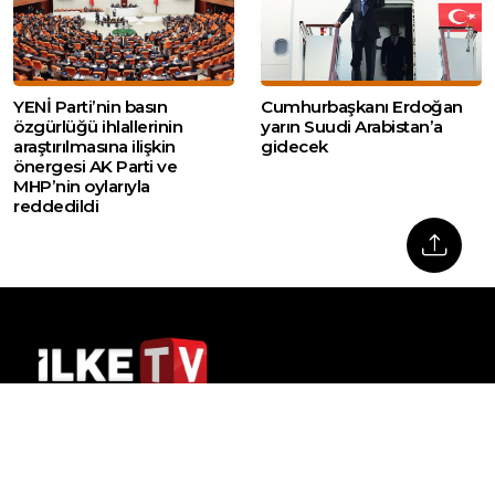
YENİ Parti’nin basın
Cumhurbaşkanı Erdoğan
özgürlüğü ihlallerinin
yarın Suudi Arabistan’a
araştırılmasına ilişkin
gidecek
önergesi AK Parti ve
MHP’nin oylarıyla
reddedildi
Web sitemizde yer alan haber içerikleri izin
alınmadan, kaynak gösterilerek dahi iktibas
edilemez. Kanuna aykırı ve izinsiz olarak