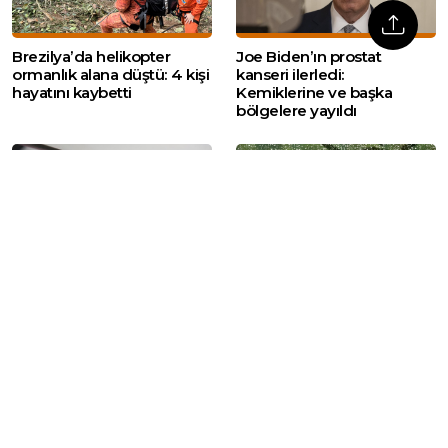
Brezilya’da helikopter
Joe Biden’ın prostat
ormanlık alana düştü: 4 kişi
kanseri ilerledi:
hayatını kaybetti
Kemiklerine ve başka
bölgelere yayıldı
Gaziantep’te gece
Pazar günü hava nasıl?
saatlerinde 4,5
Yağış beklenen iller belli
büyüklüğünde deprem
oldu