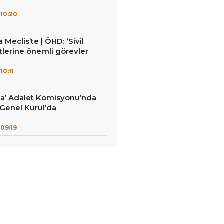
10:20
Meclis’te | ÖHD: ‘Sivil
lerine önemli görevler
10:11
sa’ Adalet Komisyonu’nda
: Genel Kurul’da
09:19