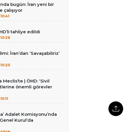
nda bugün: İran yeni bir
e çalışıyor
10:41
HD’li tahliye edildi
10:26
mi: İran’dan ‘Savaşabiliriz’
10:20
Meclis’te | ÖHD: ‘Sivil
lerine önemli görevler
10:11
sa’ Adalet Komisyonu’nda
: Genel Kurul’da
09:19