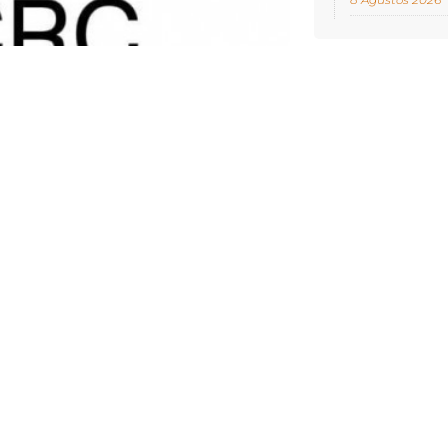
NCELLENME:
29 AĞUSTOS 2025 21:54
i (ICRC), dünya genelinde kayıtlı
in kayıp olduğunu duyurdu. Komite,
e 70 oranında arttığını bildirdi.
a, kayıp sayısındaki artışın başlıca
 şiddetlenmesi, zorunlu kitlesel