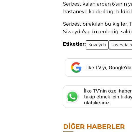
Serbest kalanlardan 6’sının y
hastaneye kaldırıldığı bildiril
Serbest bırakılan bu kişile
Siweyda’ya düzenlediği saldırı
Etiketler:
Süveyda
süveyda r
İlke TV'yi, Google'da
İlke TV’nin özel haber
takip etmek için tık
olabilirsiniz.
DIĞER HABERLER