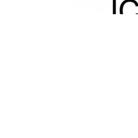
Haber Merkezi
YAYINLANMA:
GÜ
29 AĞUSTOS 2025 21:53
Uluslararası Kızılhaç Komites
olan yaklaşık 300 bin kişin
bu sayının son beş yılda yüzd
Cenevre’den yapılan açıklamad
nedenleri arasında savaşların