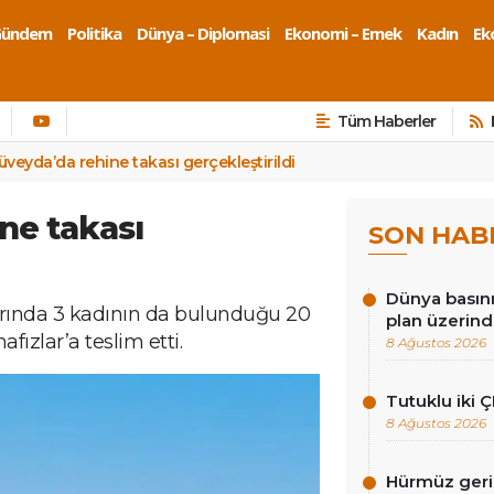
Gündem
Politika
Dünya – Diplomasi
Ekonomi – Emek
Kadın
Eko
Tüm Haberler
üveyda’da rehine takası gerçekleştirildi
ne takası
SON HAB
Dünya basını
arında 3 kadının da bulunduğu 20
plan üzerind
fızlar’a teslim etti.
8 Ağustos 2026
Tutuklu iki Ç
8 Ağustos 2026
Hürmüz gerili