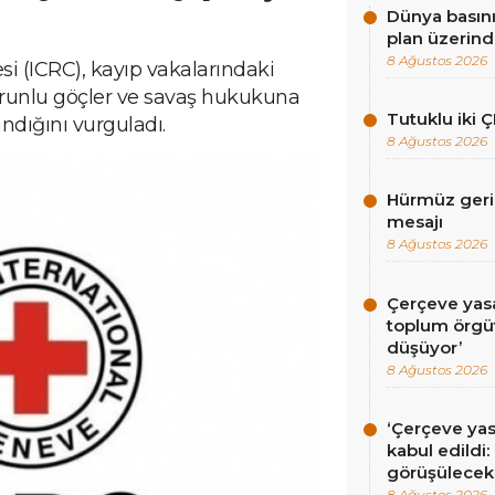
Dünya basını
plan üzerind
8 Ağustos 2026
si (ICRC), kayıp vakalarındaki
 zorunlu göçler ve savaş hukukuna
Tutuklu iki Ç
ığını vurguladı.
8 Ağustos 2026
Hürmüz gerili
mesajı
8 Ağustos 2026
Çerçeve yasa 
toplum örgüt
düşüyor’
8 Ağustos 2026
‘Çerçeve ya
kabul edildi
görüşülecek
8 Ağustos 2026