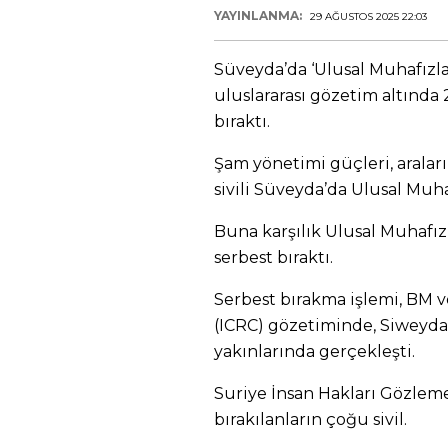
YAYINLANMA:
29 AĞUSTOS 2025 22:03
Süveyda’da ‘Ulusal Muhafızla
uluslararası gözetim altında 2
bıraktı.
Şam yönetimi güçleri, arala
sivili Süveyda’da Ulusal Muhaf
Buna karşılık Ulusal Muhafı
serbest bıraktı.
Serbest bırakma işlemi, BM ve
(ICRC) gözetiminde, Siweyda
yakınlarında gerçekleşti.
Suriye İnsan Hakları Gözleme
bırakılanların çoğu sivil.