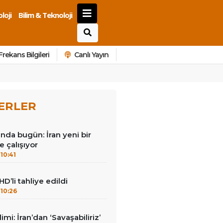
loji
Bilim & Teknoloji
Frekans Bilgileri
Canlı Yayın
ERLER
nda bugün: İran yeni bir
e çalışıyor
10:41
HD’li tahliye edildi
10:26
mi: İran’dan ‘Savaşabiliriz’