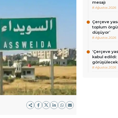
mesajı
8 Ağustos 2026
Çerçeve yasa 
toplum örgüt
düşüyor’
8 Ağustos 2026
‘Çerçeve ya
kabul edildi
görüşülecek
8 Ağustos 2026