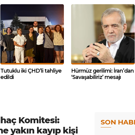
Tutuklu iki ÇHD’li tahliye
Hürmüz gerilimi: İran’dan
edildi
‘Savaşabiliriz’ mesajı
ılhaç Komitesi:
SON HAB
e yakın kayıp kişi