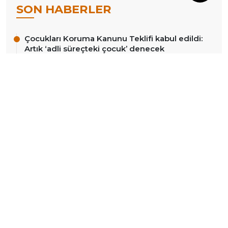
SON HABERLER
Çocukları Koruma Kanunu Teklifi kabul edildi:
Artık ‘adli süreçteki çocuk’ denecek
8 Ağustos 2026
22:56
İlkay Çiçek görevden uzaklaştırıldı
8 Ağustos 2026
22:39
‘Suça sürüklenen çocuklar’a ilişkin kanun
teklifinde altı madde daha kabul edildi
8 Ağustos 2026
22:30
Uğradığı ırkçı saldırının ardından tutuklanan
Furkan Oğlak tahliye edildi
8 Ağustos 2026
22:18
Ömer Çelik’le #DiyarbakırZamanı