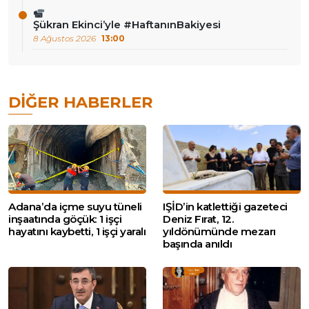
Şükran Ekinci’yle #HaftanınBakiyesi
8 Ağustos 2026
13:00
DIĞER HABERLER
Adana’da içme suyu tüneli
IŞİD’in katlettiği gazeteci
inşaatında göçük: 1 işçi
Deniz Fırat, 12.
hayatını kaybetti, 1 işçi yaralı
yıldönümünde mezarı
başında anıldı