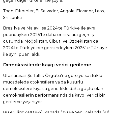
geçen diğer ülkeler ise şöyle:
Togo, Filipinler, El Salvador, Angola, Ekvador, Laos,
Sri Lanka.
Brezilya ve Malavi ise 2024’te Türkiye ile aynı
puandayken 2025’te daha ön sıralara geçmiş
durumda. Moğolistan, Cibuti ve Özbekistan da
2024’te Türkiye’nin gerisindeyken 2025’te Türkiye
ile aynı puanı aldı.
Demokrasilerde kaygı verici gerileme
Uluslararası Şeffaflık Örgütü’ne göre yolsuzlukla
mücadelede otokrasilere ya da kusurlu
demokrasilere kıyasla genellikle daha güçlü olan
demokrasilerin performansında da kaygı verici bir
gerileme yaşanıyor.
Bu eğilim; ABD (64), Kanada (75) ve Yeni Zelanda (81)