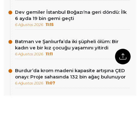
Dev gemiler İstanbul Boğazı’na geri döndü: İlk
6 ayda 19 bin gemi geçti
6 Ağustos 2026
11:15
Batman ve Şanlıurfa’da iki şüpheli ölüm: Bir
kadın ve bir kız çocuğu yaşamını yitirdi
6 Ağustos 2026
11:11
Burdur’da krom madeni kapasite artışına ÇED
onayı: Proje sahasında 132 bin ağaç bulunuyor
6 Ağustos 2026
11:07
Çerçeve Yasa, Entegrasyon Görüşmeleri
#MedyaZamanı
6 Ağustos 2026
10:33