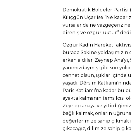
Demokratik Bölgeler Partisi
Kılıçgün Uçar ise “Ne kadar 
vursalar da ne vazgeçeriz ne
direniş ve özgürlüktür” dedi
Özgür Kadın Hareketi aktivi
burada Sakine yoldaşımızın 
erken aldılar. Zeynep Ana’yı,
yanımızdaymış gibi son yol
cennet olsun, ışıklar içinde 
yaşadı. Dêrsim Katliamı’nınd
Paris Katliamı’na kadar bu bü
ayakta kalmanın temsilcisi o
Zeynep anaya ve yitirdiğimiz
bağlı kalmak, onların uğruna
değerlerimize sahip çıkmak
çıkacağız, dilimize sahip çık