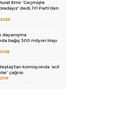
i Murat Emir ‘Geçmişte
radayız’ dedi, İYİ Parti’den
22:30
in dayanışma
a bağış 300 milyon lirayı
21:38
Beştaş’tan komisyonda ‘acil
lar’ çağrısı
21:10