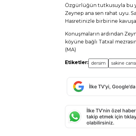
Özgürlüğün tutkusuyla bu y
Zeynep ana sen rahat uyu. S
Hasretinizle birbirine kavuşa
Konuşmaların ardından Zeyne
köyüne bağlı Tatxal mezrası
(MA)
Etiketler:
dersim
sakine cans
İlke TV'yi, Google'da
İlke TV’nin özel haber
takip etmek için tık
olabilirsiniz.