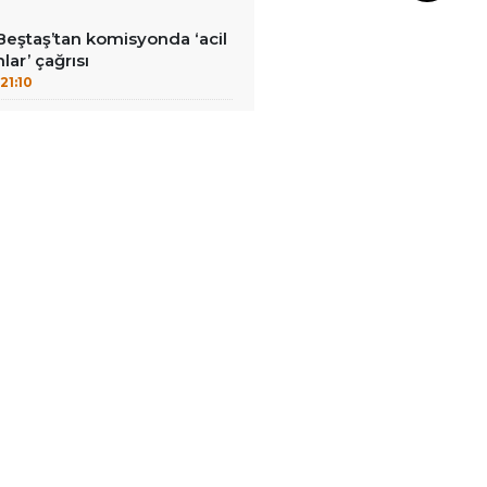
Beştaş’tan komisyonda ‘acil
lar’ çağrısı
21:10