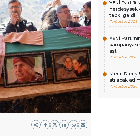
YENİ Parti’l
nerdesysek o
tepki geldi
7 Ağustos 2026
YENİ Parti’n
kampanyasınd
aştı
7 Ağustos 2026
Meral Danış 
atılacak adım
7 Ağustos 2026