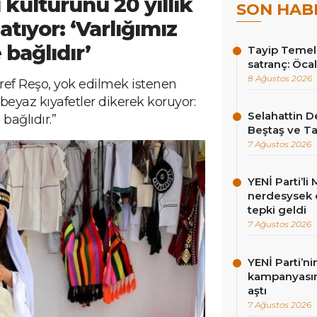
î kültürünü 20 yıllık
SON HAB
tıyor: ‘Varlığımız
bağlıdır’
Tayip Temel y
satranç: Öcala
8 Ağustos 2026
ref Reşo, yok edilmek istenen
beyaz kıyafetler dikerek koruyor:
Selahattin D
bağlıdır.”
Beştaş ve Ta
7 Ağustos 2026
YENİ Parti’l
nerdesysek o
tepki geldi
7 Ağustos 2026
YENİ Parti’n
kampanyasınd
aştı
7 Ağustos 2026