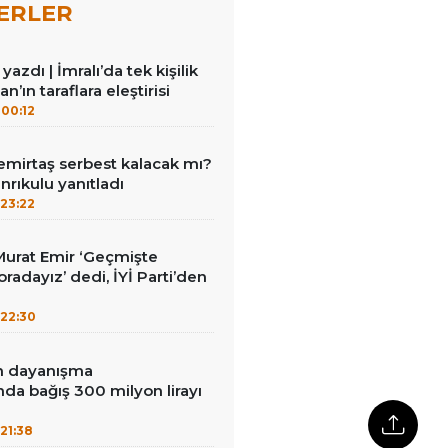
ERLER
azdı | İmralı’da tek kişilik
n’ın taraflara eleştirisi
00:12
emirtaş serbest kalacak mı?
nrıkulu yanıtladı
23:22
i Murat Emir ‘Geçmişte
radayız’ dedi, İYİ Parti’den
22:30
in dayanışma
a bağış 300 milyon lirayı
21:38