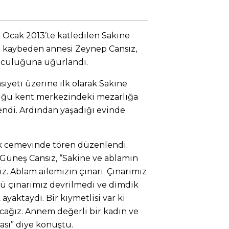
9 Ocak 2013’te katledilen Sakine
nı kaybeden annesi Zeynep Cansız,
lculuğuna uğurlandı.
siyeti üzerine ilk olarak Sakine
uğu kent merkezindeki mezarlığa
stendi. Ardından yaşadığı evinde
ak cemevinde tören düzenlendi.
 Güneş Cansız, “Sakine ve ablamın
iz. Ablam ailemizin çınarı. Çınarımız
ü çınarımız devrilmedi ve dimdik
ayaktaydı. Bir kıymetlisi var ki
ağız. Annem değerli bir kadın ve
ası” diye konuştu.