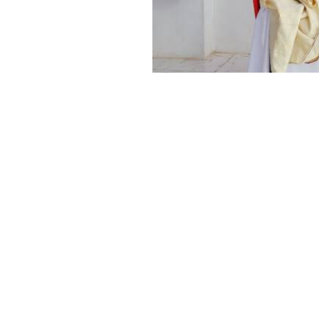
Foto:
JINHAGENCY
Haber Merkezi
YAYINLANMA:
15 NISAN 2026 15:16
Şengal’de fermanın ardından 
her alanında “Biz buradayız
Sinûnê’de yaşayan 5 çocuk an