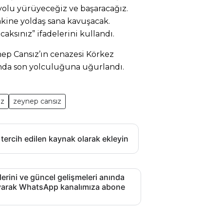
olu yürüyeceğiz ve başaracağız.
akine yoldaş sana kavuşacak.
caksınız” ifadelerini kullandı.
p Cansız’ın cenazesi Körkez
nda son yolculuğuna uğurlandı.
ız
zeynep cansız
 tercih edilen kaynak olarak ekleyin
lerini ve güncel gelişmeleri anında
layarak WhatsApp kanalımıza abone