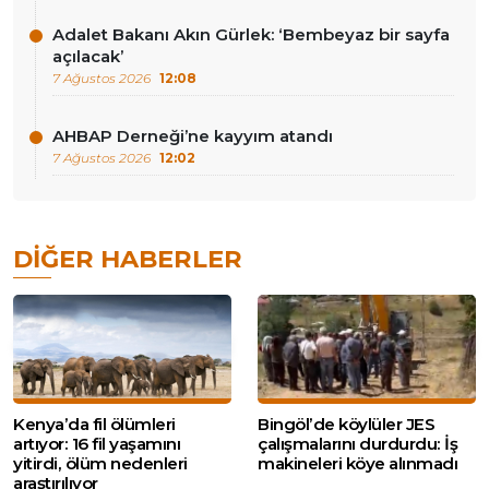
Adalet Bakanı Akın Gürlek: ‘Bembeyaz bir sayfa
açılacak’
7 Ağustos 2026
12:08
AHBAP Derneği’ne kayyım atandı
7 Ağustos 2026
12:02
DIĞER HABERLER
Kenya’da fil ölümleri
Bingöl’de köylüler JES
artıyor: 16 fil yaşamını
çalışmalarını durdurdu: İş
yitirdi, ölüm nedenleri
makineleri köye alınmadı
araştırılıyor