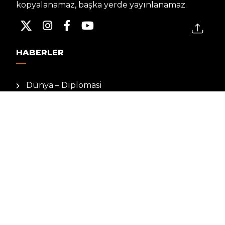
kopyalanamaz, başka yerde yayınlanamaz.
HABERLER
Dünya – Diplomasi
Kültür Sanat
Ekonomi – Emek
Bilim & Teknoloji
Spor
KVKK BILGILENDIRMESI
Kamera Aydınlatma Metni