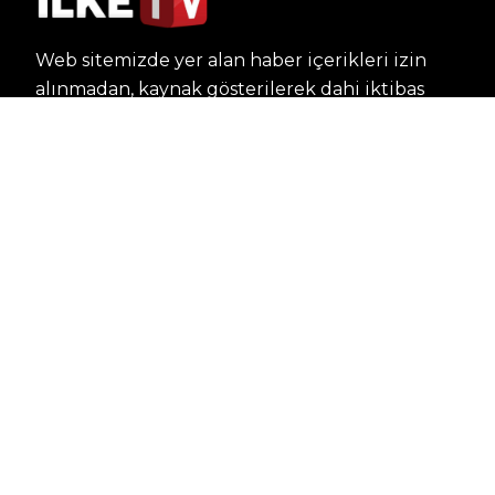
Web sitemizde yer alan haber içerikleri izin
alınmadan, kaynak gösterilerek dahi iktibas
edilemez. Kanuna aykırı ve izinsiz olarak
kopyalanamaz, başka yerde yayınlanamaz.
HABERLER
Dünya – Diplomasi
Kültür Sanat
Ekonomi – Emek
Bilim & Teknoloji
Spor