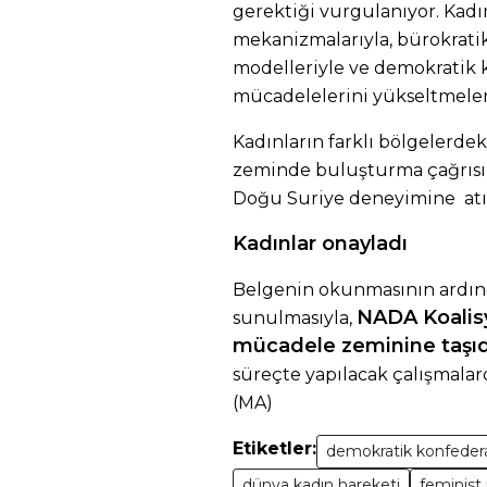
gerektiği vurgulanıyor. Kad
mekanizmalarıyla, bürokrat
modelleriyle ve demokratik k
mücadelelerini yükseltmeleri 
Kadınların farklı bölgelerdek
zeminde buluşturma çağrısı 
Doğu Suriye deneyimine atıf 
Kadınlar onayladı
Belgenin okunmasının ardınd
NADA Koalis
sunulmasıyla,
mücadele zeminine taşıdığ
süreçte yapılacak çalışmalard
(MA)
Etiketler:
demokratik konfeder
dünya kadın hareketi
feminist