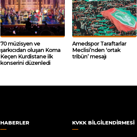
70 müzisyen ve
Amedspor Taraftarlar
şarkıcıdan oluşan Koma
Meclisi’nden ‘ortak
Keçen Kurdistane ilk
tribün’ mesajı
konserini düzenledi
HABERLER
KVKK BILGILENDIRMESI