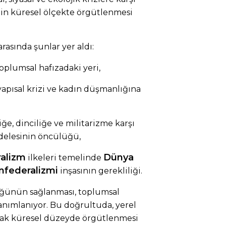
in küresel ölçekte örgütlenmesi
rasında şunlar yer aldı:
toplumsal hafızadaki yeri,
apısal krizi ve kadın düşmanlığına
liğe, dinciliğe ve militarizme karşı
elesinin öncülüğü,
alizm
Dünya
ilkeleri temelinde
nfederalizmi
inşasının gerekliliği.
üğünün sağlanması, toplumsal
anımlanıyor. Bu doğrultuda, yerel
arak küresel düzeyde örgütlenmesi