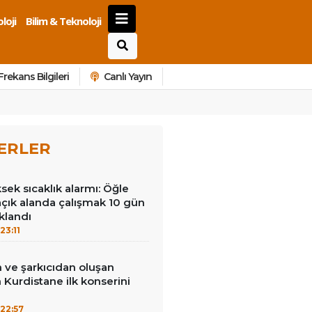
loji
Bilim & Teknoloji
Frekans Bilgileri
Canlı Yayın
ERLER
ek sıcaklık alarmı: Öğle
açık alanda çalışmak 10 gün
klandı
23:11
 ve şarkıcıdan oluşan
Kurdistane ilk konserini
22:57