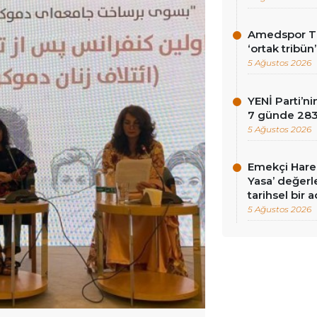
Amedspor Tar
‘ortak tribün
5 Ağustos 2026
YENİ Parti’
7 günde 283 
5 Ağustos 2026
Emekçi Harek
Yasa’ değerle
tarihsel bir 
5 Ağustos 2026