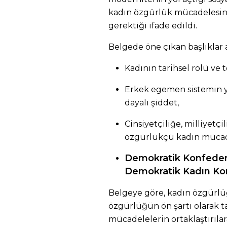
kadın özgürlük mücadelesin
gerektiği ifade edildi.
Belgede öne çıkan başlıklar a
Kadının tarihsel rolü ve 
Erkek egemen sistemin y
dayalı şiddet,
Cinsiyetçiliğe, milliyetçi
özgürlükçü kadın mücad
Demokratik Konfeder
Demokratik Kadın Ko
Belgeye göre, kadın özgürl
özgürlüğün ön şartı olarak t
mücadelelerin ortaklaştırıl