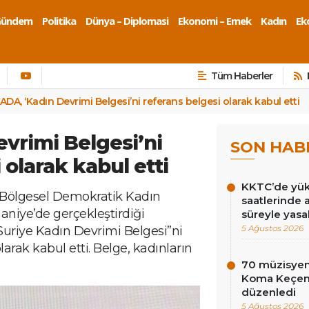
Gündem
Politika
Dünya – Diplomasi
Ekonomi – Emek
Kadın
Eko
Tüm Haberler
ADA, ‘Kadın Devrimi Belgesi’ni referans belgesi olarak kabul etti
vrimi Belgesi’ni
SON HAB
 olarak kabul etti
KKTC’de yüks
 Bölgesel Demokratik Kadın
saatlerinde 
niye’de gerçekleştirdiği
süreyle yasa
5 Ağustos 2026
uriye Kadın Devrimi Belgesi”ni
arak kabul etti. Belge, kadınların
70 müzisyen
Koma Keçen 
düzenledi
5 Ağustos 2026