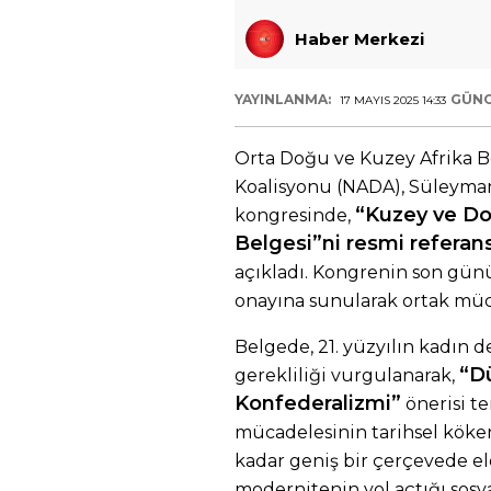
Haber Merkezi
YAYINLANMA:
GÜNC
17 MAYIS 2025 14:33
Orta Doğu ve Kuzey Afrika B
Koalisyonu (NADA), Süleyman
“Kuzey ve Do
kongresinde,
Belgesi”ni resmi referan
açıkladı. Kongrenin son gün
onayına sunularak ortak müc
Belgede, 21. yüzyılın kadın
“D
gerekliliği vurgulanarak,
Konfederalizmi”
önerisi te
mücadelesinin tarihsel köke
kadar geniş bir çerçevede ele
modernitenin yol açtığı sosyal