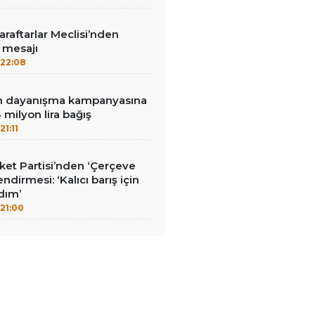
aftarlar Meclisi’nden
’ mesajı
22:08
nin dayanışma kampanyasına
milyon lira bağış
21:11
et Partisi’nden ‘Çerçeve
ndirmesi: ‘Kalıcı barış için
adım’
21:00