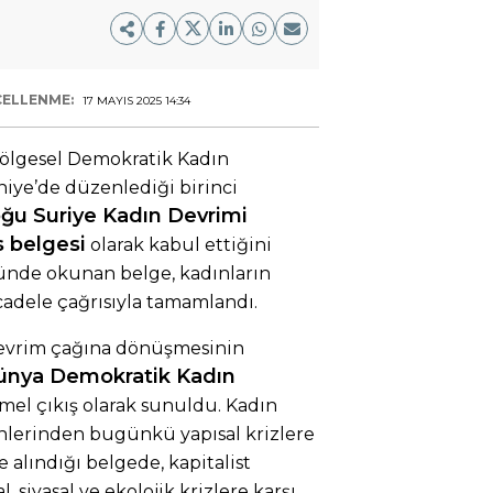
ELLENME:
17 MAYIS 2025 14:34
ölgesel Demokratik Kadın
iye’de düzenlediği birinci
ğu Suriye Kadın Devrimi
s belgesi
olarak kabul ettiğini
ünde okunan belge, kadınların
adele çağrısıyla tamamlandı.
 devrim çağına dönüşmesinin
ünya Demokratik Kadın
mel çıkış olarak sunuldu. Kadın
nlerinden bugünkü yapısal krizlere
 alındığı belgede, kapitalist
, siyasal ve ekolojik krizlere karşı