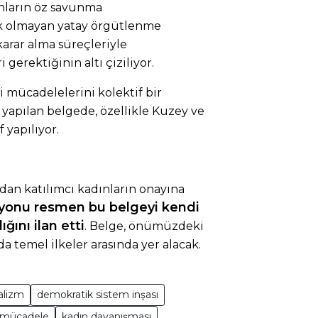
ınların öz savunma
ik olmayan yatay örgütlenme
arar alma süreçleriyle
gerektiğinin altı çiziliyor.
i mücadelelerini kolektif bir
yapılan belgede, özellikle Kuzey ve
yapılıyor.
an katılımcı kadınların onayına
yonu resmen bu belgeyi kendi
ını ilan etti
. Belge, önümüzdeki
a temel ilkeler arasında yer alacak.
alizm
demokratik sistem inşası
 mücadele
kadın dayanışması