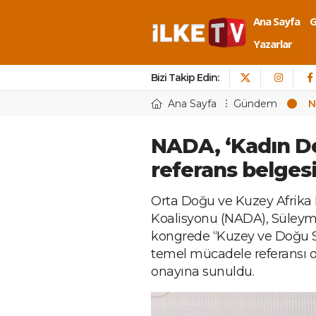
Ana Sayfa
Yazarlar
Bizi Takip Edin:
Ana Sayfa
Gündem
N
NADA, ‘Kadın De
referans belgesi
Orta Doğu ve Kuzey Afrika
Koalisyonu (NADA), Süleyma
kongrede “Kuzey ve Doğu S
temel mücadele referansı ol
onayına sunuldu.