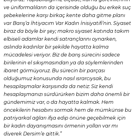
ve üniformalıların da içerisinde olduğu bu erkek suç
şebekelerine karşı birkaç kente daha gitme planı
var Barış’a İhtiyacım Var Kadın İnisiyatifi’nin. Siyaset
biraz da böyle bir şey; makro siyaset katında takım
elbiseli adamlar kendi satrançlarını oynarken,
aslında kadınlar bir şekilde hayatta kalma
mücadelesi veriyor. Biz de barış sürecini sadece
birilerinin el sıkışmasından ya da söylemlerinden
ibaret görmüyoruz. Bu sürecin bir parçası
olduğumuz konusunda nasıl ısrarcıysak, bu
hesaplaşmalar karşısında da netiz: Siz kendi
hesaplaşmanızı sürdürürken bizim daha önemli bir
gündemimiz var, o da hayatta kalmak. Hem
öncekilerin hesabını sormak hem de mümkünse bu
patriyarkal ağları ifşa edip önüne geçebilmek için
bir kadın dayanışmasını örmenin yolları var mı
diyerek Dersim’e gittik.”