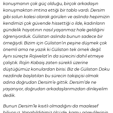
konuşmanın çok güç olduğu, birçok arkadaşın
konuşmaktan imtina ettiği bir tablo vardı. Dersim
gibi solun kalesi olarak görülen ve aslında hepimizin
kendimizi çok güvende hissettiği o ilde, kadınların
gündelik hayatının nasıl yaşanmaz hale geldiğini
öğreniyorduk. Gülistan aslında bunun sadece bir
örneğiydi. Bizim için Gülistan’ın peşine düşmek çok
önemli ama ne yazık ki Gülistan tek örnek değil.
Aynı süreçte Rojwelat’ın da sürecini dahil etmeye
çalıştık. Rojin Kabaiş zaten sürekli üzerine
düştüğümüz konulardan birisi. Biz de Gülistan Doku
nezdinde başlatılan bu sürecin takipçisi olmak
adına doğrudan Dersim’e gittik. Dersim’de ne
yaşanıyor, doğrudan arkadaşlarımızdan dinleyelim
dedik.
Bunun Dersim’le kısıtlı olmadığını da maalesef
biliyoruz. Yapabildiğimiz ölçüde, kamu görevlilerinin