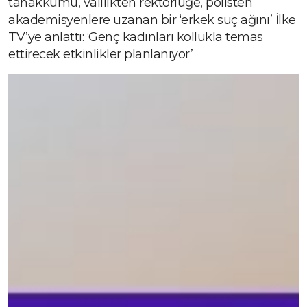
tahakkümü, valilikten rektörlüğe, polisten
akademisyenlere uzanan bir ‘erkek suç ağını’ İlke
TV’ye anlattı: ‘Genç kadınları kollukla temas
ettirecek etkinlikler planlanıyor’