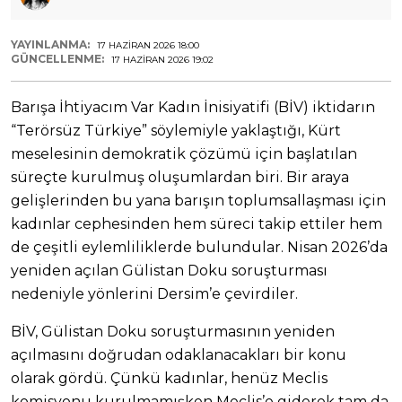
YAYINLANMA:
17 HAZIRAN 2026 18:00
GÜNCELLENME:
17 HAZIRAN 2026 19:02
Barışa İhtiyacım Var Kadın İnisiyatifi (BİV) iktidarın
“Terörsüz Türkiye” söylemiyle yaklaştığı, Kürt
meselesinin demokratik çözümü için başlatılan
süreçte kurulmuş oluşumlardan biri. Bir araya
gelişlerinden bu yana barışın toplumsallaşması için
kadınlar cephesinden hem süreci takip ettiler hem
de çeşitli eylemliliklerde bulundular. Nisan 2026’da
yeniden açılan Gülistan Doku soruşturması
nedeniyle yönlerini Dersim’e çevirdiler.
BİV, Gülistan Doku soruşturmasının yeniden
açılmasını doğrudan odaklanacakları bir konu
olarak gördü. Çünkü kadınlar, henüz Meclis
komisyonu kurulmamışken Meclis’e giderek tam da