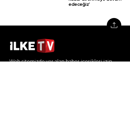
edeceğiz’
Web sitemizde yer alan haber içerikleri izin
alınmadan, kaynak gösterilerek dahi iktibas
edilemez. Kanuna aykırı ve izinsiz olarak
kopyalanamaz, başka yerde yayınlanamaz.
HABERLER