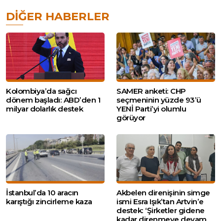
DIĞER HABERLER
Kolombiya’da sağcı
SAMER anketi: CHP
dönem başladı: ABD’den 1
seçmeninin yüzde 93’ü
milyar dolarlık destek
YENİ Parti’yi olumlu
görüyor
İstanbul’da 10 aracın
Akbelen direnişinin simge
karıştığı zincirleme kaza
ismi Esra Işık’tan Artvin’e
destek: ‘Şirketler gidene
kadar direnmeye devam